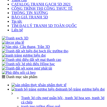
CATALOG TRANH GẠCH 5D 2021
CÔNG TRÌNH THI CÔNG THỰC TẾ
THÔNG TIN XƯỞNG
BÁO GIÁ TRANH 5D
Tin tức
TÌM ĐẠI LÝ TRANH 5D TOÀN QUỐC
Liên hệ
Danh mục sản phẩm
sản phẩm thực tế
tranh bộ tráng gương hiện đại
Tranh 3d cửu ngư quần hội , tranh 3d hoa sen, tranh 3d
cá chép
tranh treo tường đồng quê