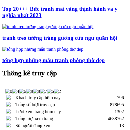
Top 20+++ Bức tranh mai vàng thịnh hành và ý
nghĩa nhất 2023
tranh treo tường tráng gương cửu ngư quần hội
tổng hợp những mẫu tranh phòng thờ đẹp
Thống kê truy cập
Khách truy cập hôm nay
796
Tổng số lượt truy cập
878695
Lượt xem trang hôm nay
1302
Tổng lượt xem trang
4688762
Số người đang xem
13