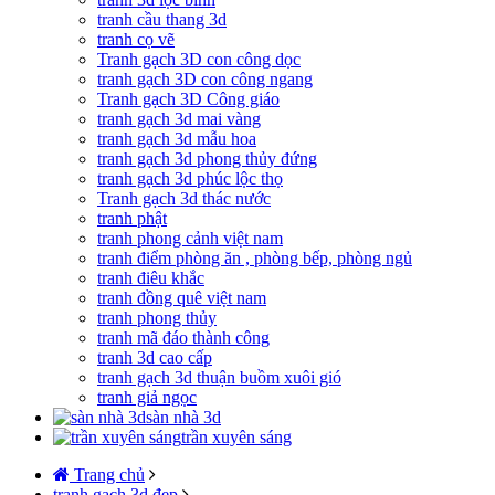
tranh cầu thang 3d
tranh cọ vẽ
Tranh gạch 3D con công dọc
tranh gạch 3D con công ngang
Tranh gạch 3D Công giáo
tranh gạch 3d mai vàng
tranh gạch 3d mẫu hoa
tranh gạch 3d phong thủy đứng
tranh gạch 3d phúc lộc thọ
Tranh gạch 3d thác nước
tranh phật
tranh phong cảnh việt nam
tranh điểm phòng ăn , phòng bếp, phòng ngủ
tranh điêu khắc
tranh đồng quê việt nam
tranh phong thủy
tranh mã đáo thành công
tranh 3d cao cấp
tranh gạch 3d thuận buồm xuôi gió
tranh giả ngọc
sàn nhà 3d
trần xuyên sáng
Trang chủ
tranh gạch 3d đẹp