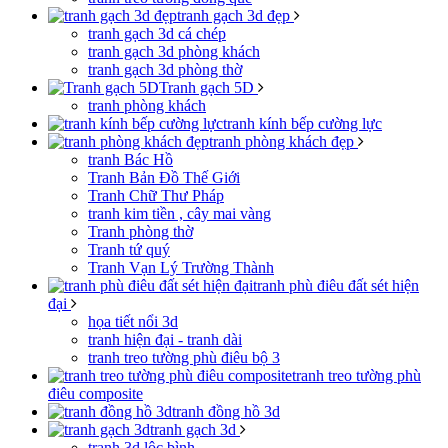
tranh gạch 3d đẹp
tranh gạch 3d cá chép
tranh gạch 3d phòng khách
tranh gạch 3d phòng thờ
Tranh gạch 5D
tranh phòng khách
tranh kính bếp cường lực
tranh phòng khách đẹp
tranh Bác Hồ
Tranh Bản Đồ Thế Giới
Tranh Chữ Thư Pháp
tranh kim tiền , cây mai vàng
Tranh phòng thờ
Tranh tứ quý
Tranh Vạn Lý Trường Thành
tranh phù điêu đất sét hiện
đại
họa tiết nổi 3d
tranh hiện đại - tranh dài
tranh treo tường phù điêu bộ 3
tranh treo tường phù
điêu composite
tranh đồng hồ 3d
tranh gạch 3d
tranh 3d lộc bình