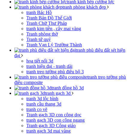
tranh kính bếp cường lực
tranh phòng khách đẹp
tranh Bác Hồ
Tranh Bản Đồ Thế Giới
Tranh Chữ Thư Pháp
tranh kim tiền , cây mai vàng
Tranh phòng thờ
Tranh tứ quý
Tranh Vạn Lý Trường Thành
tranh phù điêu đất sét hiện
đại
họa tiết nổi 3d
tranh hiện đại - tranh dài
tranh treo tường phù điêu bộ 3
tranh treo tường phù
điêu composite
tranh đồng hồ 3d
tranh gạch 3d
tranh 3d lộc bình
tranh cầu thang 3d
tranh cọ vẽ
Tranh gạch 3D con công dọc
tranh gạch 3D con công ngang
Tranh gạch 3D Công giáo
tranh gạch 3d mai vàng