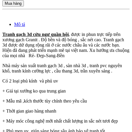
Mua hàng
Mô tả
Tranh gạch 3d cửu ngư quần hội
, được in phun trực tiếp trên
xương gạch Granit . Độ bền và độ bóng , sắc nét cao. Tranh gạch
3d được dử dụng rộng rãi ở các nước châu âu và các nước bạn.
Hiện đã đang phát triển mạnh mẽ tại việt nam. Xu hướng ưa chuộng
của mọi nhà Rẻ- Đẹp-Sang-Bền
Nhà máy sản xuất tranh gạch 3d , sàn nhà 3d , tranh pvc nguyên
khổ, tranh kính cường lực , cầu thang 3d, trần xuyên sáng .
Có 2 loại phủ kính và phủ uv
+ Giá tại xưởng ko qua trung gian
+ Mẫu mã ,kích thước tùy chỉnh theo yêu cầu
+ Thời gian giao hàng nhanh
+ Máy móc công nghệ mới nhất chất lượng in sắc nét tươi đẹp
+ Phủ men uv giúp sáng bóng sâu ảnh bảo vệ tranh tốt