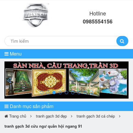
Hotline
0985554156
Menu
prev
ne
Danh mục sản phẩm
Trang chủ
tranh gạch 3d đẹp
tranh gạch 3d cá chép
tranh gạch 3d cửu ngư quần hội ngang 91