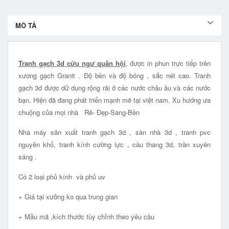
MÔ TẢ
Tranh gạch 3d cửu ngư quần hội
, được in phun trực tiếp trên
xương gạch Granit . Độ bền và độ bóng , sắc nét cao. Tranh
gạch 3d được dử dụng rộng rãi ở các nước châu âu và các nước
bạn. Hiện đã đang phát triển mạnh mẽ tại việt nam. Xu hướng ưa
chuộng của mọi nhà Rẻ- Đẹp-Sang-Bền
Nhà máy sản xuất tranh gạch 3d , sàn nhà 3d , tranh pvc
nguyên khổ, tranh kính cường lực , cầu thang 3d, trần xuyên
sáng .
Có 2 loại phủ kính và phủ uv
+ Giá tại xưởng ko qua trung gian
+ Mẫu mã ,kích thước tùy chỉnh theo yêu cầu