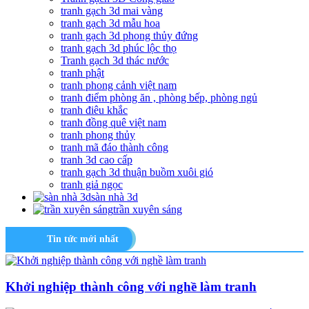
tranh gạch 3d mai vàng
tranh gạch 3d mẫu hoa
tranh gạch 3d phong thủy đứng
tranh gạch 3d phúc lộc thọ
Tranh gạch 3d thác nước
tranh phật
tranh phong cảnh việt nam
tranh điểm phòng ăn , phòng bếp, phòng ngủ
tranh điêu khắc
tranh đồng quê việt nam
tranh phong thủy
tranh mã đáo thành công
tranh 3d cao cấp
tranh gạch 3d thuận buồm xuôi gió
tranh giả ngọc
sàn nhà 3d
trần xuyên sáng
Tin tức mới nhất
Khởi nghiệp thành công với nghề làm tranh