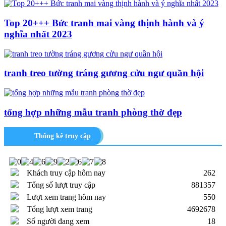
Top 20+++ Bức tranh mai vàng thịnh hành và ý
nghĩa nhất 2023
tranh treo tường tráng gương cửu ngư quần hội
tổng hợp những mẫu tranh phòng thờ đẹp
Thống kê truy cập
Khách truy cập hôm nay
262
Tổng số lượt truy cập
881357
Lượt xem trang hôm nay
550
Tổng lượt xem trang
4692678
Số người đang xem
18