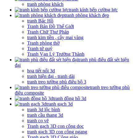
tranh phòng khách
tranh kính bếp cường lực
tranh phòng khách đẹp
tranh Bác Hồ
Tranh Bản Đồ Thế Giới
Tranh Chữ Thư Pháp
tranh kim tiền , cây mai vàng
Tranh phòng thờ
Tranh tứ quý
Tranh Vạn Lý Trường Thành
tranh phù điêu đất sét hiện
đại
họa tiết nổi 3d
tranh hiện đại - tranh dài
tranh treo tường phù điêu bộ 3
tranh treo tường phù
điêu composite
tranh đồng hồ 3d
tranh gạch 3d
tranh 3d lộc bình
tranh cầu thang 3d
tranh cọ vẽ
Tranh gạch 3D con công dọc
tranh gạch 3D con công ngang
Tranh gạch 3D Công giáo