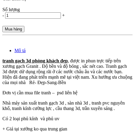
Số lượng
-
+
Mua hàng
Mô tả
tranh gạch 3d phòng khách đẹp
, được in phun trực tiếp trên
xương gạch Granit . Độ bền và độ bóng , sắc nét cao. Tranh gạch
3d được dử dụng rộng rãi ở các nước châu âu và các nước bạn.
Hiện đã đang phát triển mạnh mẽ tại việt nam. Xu hướng ưa chuộng
của mọi nhà Rẻ- Đẹp-Sang-Bền
Đơn vị cần mua file tranh – psd liên hệ
Nhà máy sản xuất tranh gạch 3d , sàn nhà 3d , tranh pvc nguyên
khổ, tranh kính cường lực , cầu thang 3d, trần xuyên sáng .
Có 2 loại phủ kính và phủ uv
+ Giá tại xưởng ko qua trung gian