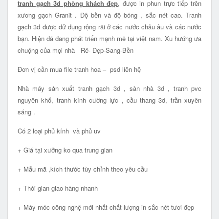
tranh gạch 3d phòng khách đẹp
, được in phun trực tiếp trên
xương gạch Granit . Độ bền và độ bóng , sắc nét cao. Tranh
gạch 3d được dử dụng rộng rãi ở các nước châu âu và các nước
bạn. Hiện đã đang phát triển mạnh mẽ tại việt nam. Xu hướng ưa
chuộng của mọi nhà Rẻ- Đẹp-Sang-Bền
Đơn vị cần mua file tranh hoa – psd liên hệ
Nhà máy sản xuất tranh gạch 3d , sàn nhà 3d , tranh pvc
nguyên khổ, tranh kính cường lực , cầu thang 3d, trần xuyên
sáng .
Có 2 loại phủ kính và phủ uv
+ Giá tại xưởng ko qua trung gian
+ Mẫu mã ,kích thước tùy chỉnh theo yêu cầu
+ Thời gian giao hàng nhanh
+ Máy móc công nghệ mới nhất chất lượng in sắc nét tươi đẹp