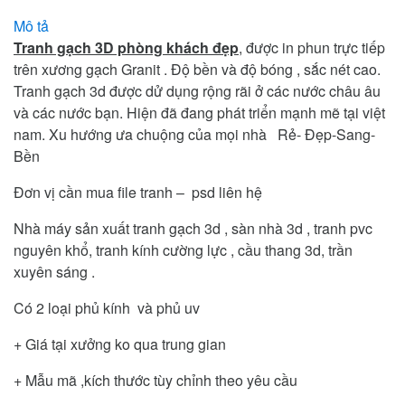
Mô tả
Tranh gạch 3D phòng khách đẹp
, được in phun trực tiếp
trên xương gạch Granit . Độ bền và độ bóng , sắc nét cao.
Tranh gạch 3d được dử dụng rộng rãi ở các nước châu âu
và các nước bạn. Hiện đã đang phát triển mạnh mẽ tại việt
nam. Xu hướng ưa chuộng của mọi nhà Rẻ- Đẹp-Sang-
Bền
Đơn vị cần mua file tranh – psd liên hệ
Nhà máy sản xuất tranh gạch 3d , sàn nhà 3d , tranh pvc
nguyên khổ, tranh kính cường lực , cầu thang 3d, trần
xuyên sáng .
Có 2 loại phủ kính và phủ uv
+ Giá tại xưởng ko qua trung gian
+ Mẫu mã ,kích thước tùy chỉnh theo yêu cầu