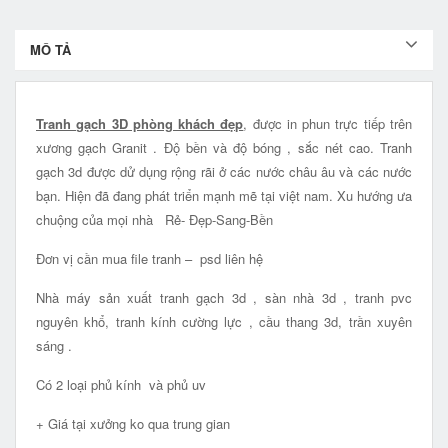
MÔ TẢ
Tranh gạch 3D phòng khách đẹp
, được in phun trực tiếp trên
xương gạch Granit . Độ bền và độ bóng , sắc nét cao. Tranh
gạch 3d được dử dụng rộng rãi ở các nước châu âu và các nước
bạn. Hiện đã đang phát triển mạnh mẽ tại việt nam. Xu hướng ưa
chuộng của mọi nhà Rẻ- Đẹp-Sang-Bền
Đơn vị cần mua file tranh – psd liên hệ
Nhà máy sản xuất tranh gạch 3d , sàn nhà 3d , tranh pvc
nguyên khổ, tranh kính cường lực , cầu thang 3d, trần xuyên
sáng .
Có 2 loại phủ kính và phủ uv
+ Giá tại xưởng ko qua trung gian