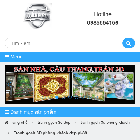
Hotline
0985554156
Menu
prev
ne
Danh mục sản phẩm
Trang chủ
tranh gạch 3d đẹp
tranh gạch 3d phòng khách
Tranh gạch 3D phòng khách đẹp pk88