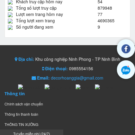
Khách truy cập hôm nay
54
Tổng số lượt truy cập
879948
Lượt xem trang hôm nay
77
Tổng lượt xem trang
4690365
Số người đang xem
9
Địa chỉ:
Khu công nghiệp Ninh Phong - TP Ninh Bình
Điện thoại:
0985554156
Email:
decorhoanggia@gmail.com
Thông tin
Chính sách vận chuyển
Thông tin thanh toán
THÔNG TIN XƯỞNG
Tư vấn miễn phí (24/7)