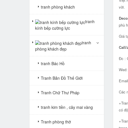
Việt 
tranh phòng khách
vời.
Deco
tranh
phù h
kính bếp cường lực
Giá t
tranh
Call/
phòng khách đẹp
Đc : 
tranh Bác Hồ
Wed
Tranh Bản Đồ Thế Giới
Emai
Các m
Tranh Chữ Thư Pháp
+Tran
tranh kim tiền , cây mai vàng
có độ
+Tran
Tranh phòng thờ
trong