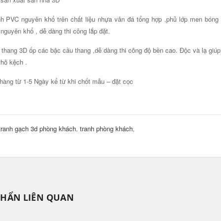
h PVC nguyên khổ trên chất liệu nhựa vân đá tổng hợp ,phủ lớp men bóng 
 nguyên khổ , dễ dàng thi công lắp đặt.
thang 3D ốp các bậc cầu thang ,dễ dàng thi công độ bền cao. Độc và lạ giúp 
thô kệch .
hàng từ 1-5 Ngày kể từ khi chốt mẫu – đặt cọc
tranh gạch 3d phòng khách
,
tranh phòng khách
,
PHẨN LIÊN QUAN