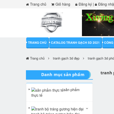
Trang chủ
Giỏ hàng
Đăng ký
|
Đăng nh
TRANG CHỦ
CATALOG TRANH GẠCH 5D 2021
CÔNG 
Trang chủ
tranh gạch 3d đẹp
tranh gạch 3d ph
tranh
Danh mục sản phẩm
sản phẩm
thực tế
tranh bộ tráng gương hiện đại