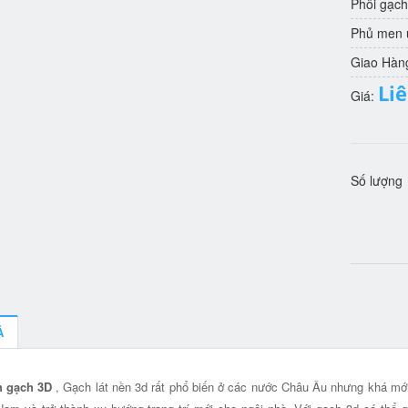
Phôi gạch
Phủ men u
Giao Hàn
Li
Giá:
Số lượng
Ả
h gạch 3D
, Gạch lát nền 3d rất phổ biến ở các nước Châu Âu nhưng khá mới 