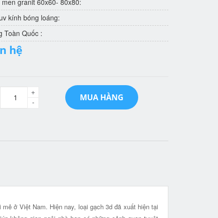
 men granit 60x60- 80x80:
v kính bóng loáng:
g Toàn Quốc :
ên hệ
+
MUA HÀNG
-
mẻ ở Việt Nam. Hiện nay, loại gạch 3d đã xuất hiện tại