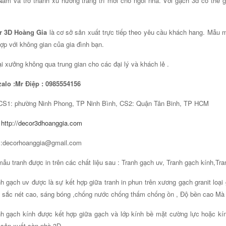
Nam và trở thành xu hướng trang trí mới cho ngôi nhà. Với gạch 3d có thể 
r 3D Hoàng Gia
là cơ sở sản xuất trực tiếp theo yêu cầu khách hang. Mẫu m
ợp với không gian của gia đình bạn.
ại xưởng không qua trung gian cho các đại lý và khách lẻ .
zalo :Mr Điệp : 0985554156
CS1: phường Ninh Phong, TP Ninh Bình, CS2: Quận Tân Binh, TP HCM
:
http://decor3dhoanggia.com
l:decorhoanggia@gmail.com
ẫu tranh được in trên các chất liệu sau : Tranh gạch uv, Tranh gạch kính,T
h gạch uv được là sự kết hợp giữa tranh in phun trên xương gạch granit loại
 sắc nét cao, sáng bóng ,chống nước chống thấm chống ồn , Độ bền cao Mà gi
h gạch kính được kết hợp giữa gạch và lớp kính bề mặt cường lực hoặc k
 sản xuất sàn nhà 3D