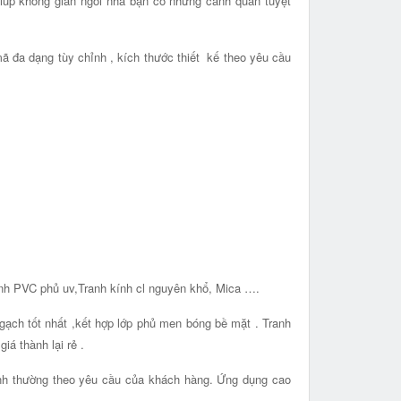
giúp không gian ngôi nhà bạn có những cảnh quan tuyệt
ã đa dạng tùy chỉnh , kích thước thiết kế theo yêu cầu
ranh PVC phủ uv,Tranh kính cl nguyên khổ, Mica ….
 gạch tốt nhất ,kết hợp lớp phủ men bóng bề mặt . Tranh
á thành lại rẻ .
ính thường theo yêu cầu của khách hàng. Ứng dụng cao