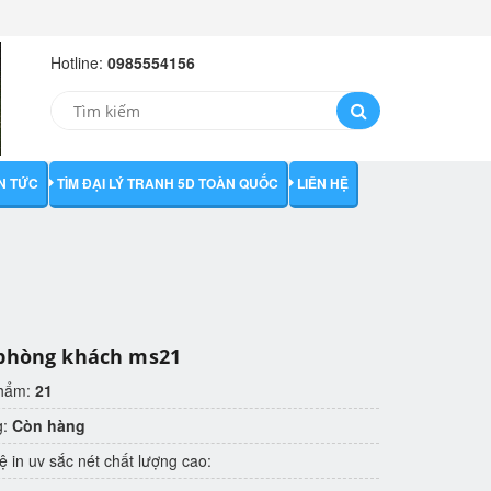
Hotline:
0985554156
IN TỨC
TÌM ĐẠI LÝ TRANH 5D TOÀN QUỐC
LIÊN HỆ
phòng khách ms21
phẩm:
21
g:
Còn hàng
 in uv sắc nét chất lượng cao: