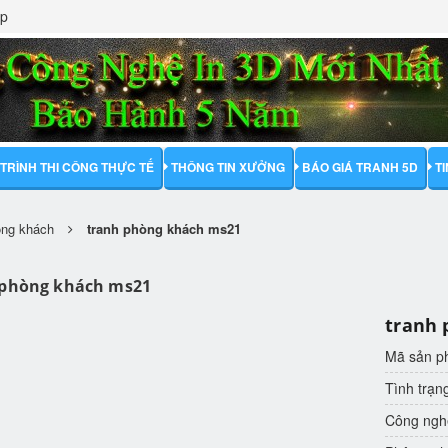
ập
TRÌNH THI CÔNG THỰC TẾ
THÔNG TIN XƯỞNG
BÁO GIÁ TRANH 5D
T
òng khách
tranh phòng khách ms21
 phòng khách ms21
tranh 
Mã sản 
Tình trạn
Công nghệ