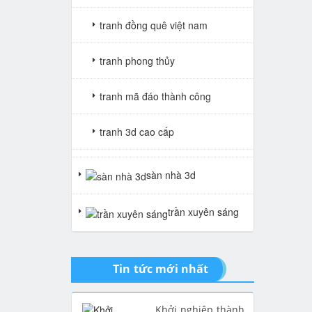
tranh đồng quê việt nam
tranh phong thủy
tranh mã đáo thành công
tranh 3d cao cấp
tranh gạch 3d thuận buồm xuôi
sàn nhà 3d
gió
trần xuyên sáng
tranh giả ngọc
Tin tức mới nhất
Khởi nghiệp thành