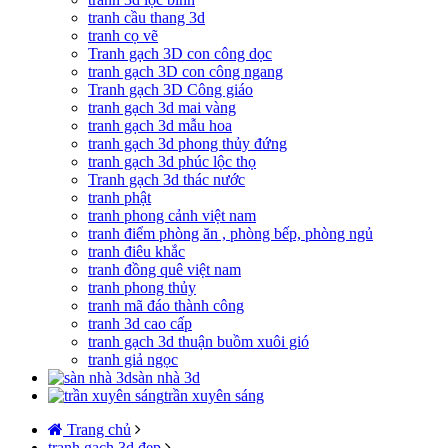
tranh cầu thang 3d
tranh cọ vẽ
Tranh gạch 3D con công dọc
tranh gạch 3D con công ngang
Tranh gạch 3D Công giáo
tranh gạch 3d mai vàng
tranh gạch 3d mẫu hoa
tranh gạch 3d phong thủy đứng
tranh gạch 3d phúc lộc thọ
Tranh gạch 3d thác nước
tranh phật
tranh phong cảnh việt nam
tranh điểm phòng ăn , phòng bếp, phòng ngủ
tranh điêu khắc
tranh đồng quê việt nam
tranh phong thủy
tranh mã đáo thành công
tranh 3d cao cấp
tranh gạch 3d thuận buồm xuôi gió
tranh giả ngọc
sàn nhà 3d
trần xuyên sáng
Trang chủ
tranh gạch 3d đẹp