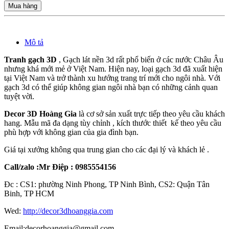
Mua hàng
Mô tả
Tranh gạch 3D
, Gạch lát nền 3d rất phổ biến ở các nước Châu Âu
nhưng khá mới mẻ ở Việt Nam. Hiện nay, loại gạch 3d đã xuất hiện
tại Việt Nam và trở thành xu hướng trang trí mới cho ngôi nhà. Với
gạch 3d có thể giúp không gian ngôi nhà bạn có những cảnh quan
tuyệt vời.
Decor 3D Hoàng Gia
là cơ sở sản xuất trực tiếp theo yêu cầu khách
hang. Mẫu mã đa dạng tùy chỉnh , kích thước thiết kế theo yêu cầu
phù hợp với không gian của gia đình bạn.
Giá tại xưởng không qua trung gian cho các đại lý và khách lẻ .
Call/zalo :Mr Điệp : 0985554156
Đc : CS1: phường Ninh Phong, TP Ninh Bình, CS2: Quận Tân
Binh, TP HCM
Wed:
http://decor3dhoanggia.com
Email:decorhoanggia@gmail.com