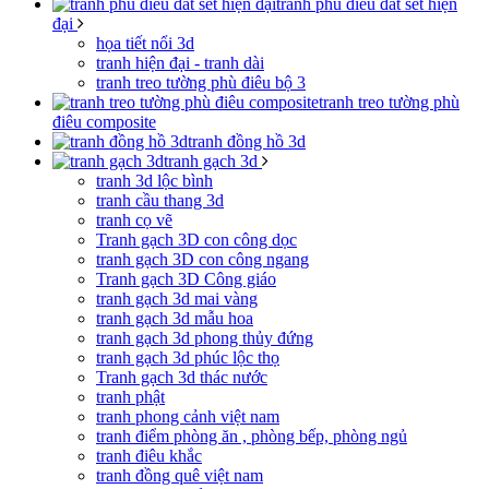
tranh phù điêu đất sét hiện
đại
họa tiết nổi 3d
tranh hiện đại - tranh dài
tranh treo tường phù điêu bộ 3
tranh treo tường phù
điêu composite
tranh đồng hồ 3d
tranh gạch 3d
tranh 3d lộc bình
tranh cầu thang 3d
tranh cọ vẽ
Tranh gạch 3D con công dọc
tranh gạch 3D con công ngang
Tranh gạch 3D Công giáo
tranh gạch 3d mai vàng
tranh gạch 3d mẫu hoa
tranh gạch 3d phong thủy đứng
tranh gạch 3d phúc lộc thọ
Tranh gạch 3d thác nước
tranh phật
tranh phong cảnh việt nam
tranh điểm phòng ăn , phòng bếp, phòng ngủ
tranh điêu khắc
tranh đồng quê việt nam