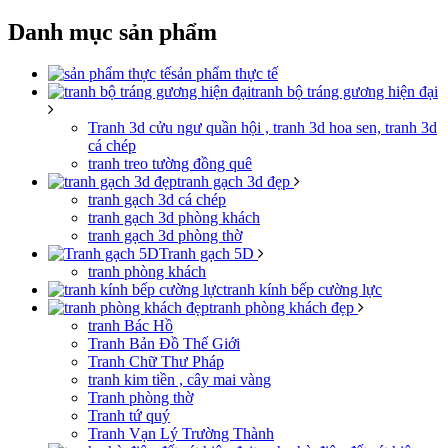
Danh mục sản phẩm
sản phẩm thực tế
tranh bộ tráng gương hiện đại
Tranh 3d cửu ngư quần hội , tranh 3d hoa sen, tranh 3d
cá chép
tranh treo tường đồng quê
tranh gạch 3d đẹp
tranh gạch 3d cá chép
tranh gạch 3d phòng khách
tranh gạch 3d phòng thờ
Tranh gạch 5D
tranh phòng khách
tranh kính bếp cường lực
tranh phòng khách đẹp
tranh Bác Hồ
Tranh Bản Đồ Thế Giới
Tranh Chữ Thư Pháp
tranh kim tiền , cây mai vàng
Tranh phòng thờ
Tranh tứ quý
Tranh Vạn Lý Trường Thành