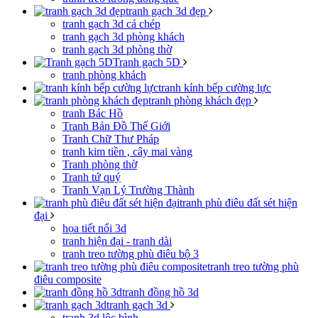
tranh gạch 3d đẹp
tranh gạch 3d cá chép
tranh gạch 3d phòng khách
tranh gạch 3d phòng thờ
Tranh gạch 5D
tranh phòng khách
tranh kính bếp cường lực
tranh phòng khách đẹp
tranh Bác Hồ
Tranh Bản Đồ Thế Giới
Tranh Chữ Thư Pháp
tranh kim tiền , cây mai vàng
Tranh phòng thờ
Tranh tứ quý
Tranh Vạn Lý Trường Thành
tranh phù điêu đất sét hiện
đại
họa tiết nổi 3d
tranh hiện đại - tranh dài
tranh treo tường phù điêu bộ 3
tranh treo tường phù
điêu composite
tranh đồng hồ 3d
tranh gạch 3d
tranh 3d lộc bình