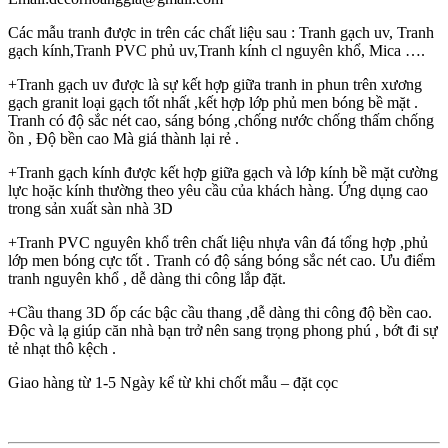
Các mẫu tranh được in trên các chất liệu sau : Tranh gạch uv, Tranh
gạch kính,Tranh PVC phủ uv,Tranh kính cl nguyên khổ, Mica ….
+Tranh gạch uv được là sự kết hợp giữa tranh in phun trên xương
gạch granit loại gạch tốt nhất ,kết hợp lớp phủ men bóng bề mặt .
Tranh có độ sắc nét cao, sáng bóng ,chống nước chống thấm chống
ồn , Độ bền cao Mà giá thành lại rẻ .
+Tranh gạch kính được kết hợp giữa gạch và lớp kính bề mặt cường
lực hoặc kính thường theo yêu cầu của khách hàng. Ứng dụng cao
trong sản xuất sàn nhà 3D
+Tranh PVC nguyên khổ trên chất liệu nhựa vân đá tổng hợp ,phủ
lớp men bóng cực tốt . Tranh có độ sáng bóng sắc nét cao. Ưu điểm
tranh nguyên khổ , dễ dàng thi công lắp đặt.
+Cầu thang 3D ốp các bậc cầu thang ,dễ dàng thi công độ bền cao.
Độc và lạ giúp căn nhà bạn trở nên sang trọng phong phú , bớt đi sự
tẻ nhạt thô kệch .
Giao hàng từ 1-5 Ngày kể từ khi chốt mẫu – đặt cọc