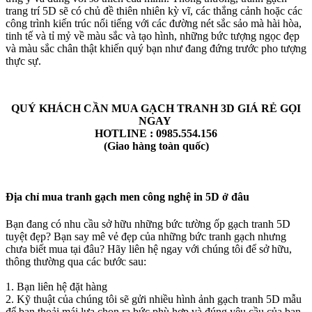
trang trí 5D sẽ có chủ đề thiên nhiên kỳ vĩ, các thắng cảnh hoặc các
công trình kiến trúc nổi tiếng với các đường nét sắc sảo mà hài hòa,
tinh tế và tỉ mỷ về màu sắc và tạo hình, những bức tượng ngọc đẹp
và màu sắc chân thật khiến quý bạn như đang đứng trước pho tượng
thực sự.
QUÝ KHÁCH CẦN MUA GẠCH TRANH 3D GIÁ RẺ GỌI
NGAY
HOTLINE : 0985.554.156
(Giao hàng toàn quốc)
Địa chỉ mua tranh gạch men công nghệ in 5D ở đâu
Bạn đang có nhu cầu sở hữu những bức tường ốp gạch tranh 5D
tuyệt đẹp? Bạn say mê vẻ đẹp của những bức tranh gạch nhưng
chưa biết mua tại đâu? Hãy liên hệ ngay với chúng tôi để sở hữu,
thông thường qua các bước sau:
1. Bạn liên hệ đặt hàng
2. Kỹ thuật của chúng tôi sẽ gửi nhiều hình ảnh gạch tranh 5D mẫu
để bạn thoải mái lựa chọn ra bức phù hợp và đúng yêu cầu của bạn