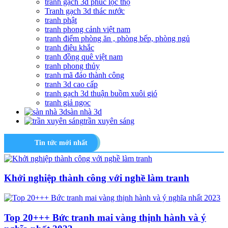
tranh gạch 3d phúc lộc thọ
Tranh gạch 3d thác nước
tranh phật
tranh phong cảnh việt nam
tranh điểm phòng ăn , phòng bếp, phòng ngủ
tranh điêu khắc
tranh đồng quê việt nam
tranh phong thủy
tranh mã đáo thành công
tranh 3d cao cấp
tranh gạch 3d thuận buồm xuôi gió
tranh giả ngọc
sàn nhà 3d
trần xuyên sáng
Tin tức mới nhất
Khởi nghiệp thành công với nghề làm tranh
Top 20+++ Bức tranh mai vàng thịnh hành và ý