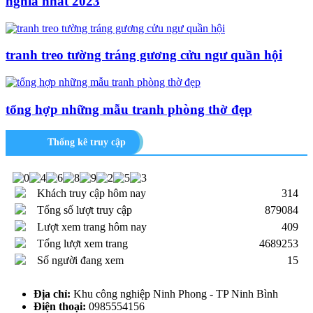
nghĩa nhất 2023
tranh treo tường tráng gương cửu ngư quần hội
tổng hợp những mẫu tranh phòng thờ đẹp
Thống kê truy cập
Khách truy cập hôm nay
314
Tổng số lượt truy cập
879084
Lượt xem trang hôm nay
409
Tổng lượt xem trang
4689253
Số người đang xem
15
Địa chỉ:
Khu công nghiệp Ninh Phong - TP Ninh Bình
Điện thoại:
0985554156