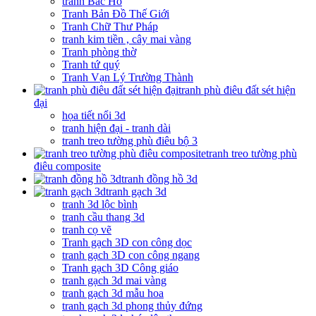
tranh Bác Hồ
Tranh Bản Đồ Thế Giới
Tranh Chữ Thư Pháp
tranh kim tiền , cây mai vàng
Tranh phòng thờ
Tranh tứ quý
Tranh Vạn Lý Trường Thành
tranh phù điêu đất sét hiện
đại
họa tiết nổi 3d
tranh hiện đại - tranh dài
tranh treo tường phù điêu bộ 3
tranh treo tường phù
điêu composite
tranh đồng hồ 3d
tranh gạch 3d
tranh 3d lộc bình
tranh cầu thang 3d
tranh cọ vẽ
Tranh gạch 3D con công dọc
tranh gạch 3D con công ngang
Tranh gạch 3D Công giáo
tranh gạch 3d mai vàng
tranh gạch 3d mẫu hoa
tranh gạch 3d phong thủy đứng