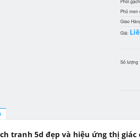
Phôi gạch
Phủ men u
Giao Hàn
Li
Giá:
Số lượng
Ả
ch tranh 5d đẹp và hiệu ứng thị giác