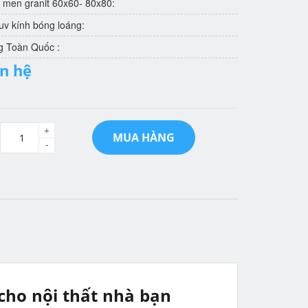
 men granit 60x60- 80x80:
v kính bóng loáng:
g Toàn Quốc :
ên hệ
+
MUA HÀNG
-
 cho nội thất nhà bạn