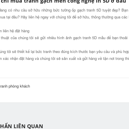
 chỉ mua tranh gạch men công nghệ in 5D ở đâu
ang có nhu cầu sở hữu những bức tường ốp gạch tranh 5D tuyệt đẹp? Bạ
mua tại đâu? Hãy liên hệ ngay với chúng tôi để sở hữu, thông thường qua các
n liên hệ đặt hàng
 thuật của chúng tôi sẽ gửi nhiều hình ảnh gạch tranh 5D mẫu để bạn thoả
úng tôi sẽ thiết kế lại bức tranh theo đúng kích thước bạn yêu cầu và phù h
n xác nhận đặt hàng và chúng tôi sẽ sản xuất và gửi hàng về tận nơi trong thờ
tranh phòng khách
PHẨN LIÊN QUAN