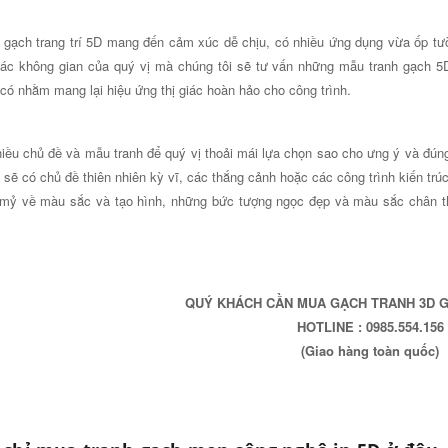
 gạch trang trí 5D mang đến cảm xúc dễ chịu, có nhiều ứng dụng vừa ốp tườ
ác không gian của quý vị mà chúng tôi sẽ tư vấn những mẫu tranh gạch 5D
có nhằm mang lại hiệu ứng thị giác hoàn hảo cho công trình.
iều chủ đề và mẫu tranh để quý vị thoải mái lựa chọn sao cho ưng ý và đúng
D sẽ có chủ đề thiên nhiên kỳ vĩ, các thắng cảnh hoặc các công trình kiến trú
 mỷ về màu sắc và tạo hình, những bức tượng ngọc đẹp và màu sắc chân t
QUÝ KHÁCH CẦN MUA GẠCH TRANH 3D G
HOTLINE : 0985.554.156
(Giao hàng toàn quốc)