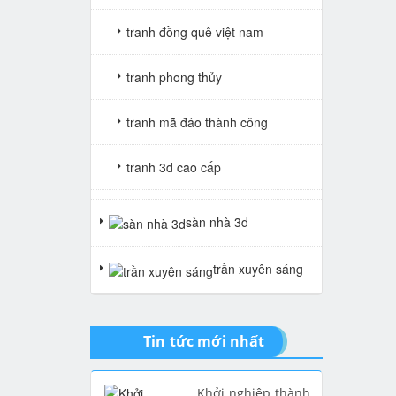
tranh đồng quê việt nam
tranh phong thủy
tranh mã đáo thành công
tranh 3d cao cấp
tranh gạch 3d thuận buồm xuôi
sàn nhà 3d
gió
trần xuyên sáng
tranh giả ngọc
Tin tức mới nhất
Khởi nghiệp thành