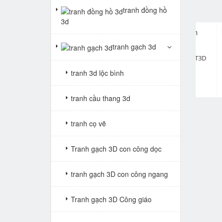
tranh đồng hồ
3d
tranh gạch 3d
pr
ranh phòng khách 0070T3D
tranh phòng khách 0069T3D
tran
Giá: Liên hệ
Giá: Liên hệ
tranh 3d lộc bình
tranh cầu thang 3d
tranh cọ vẽ
Tranh gạch 3D con công dọc
tranh gạch 3D con công ngang
Tranh gạch 3D Công giáo