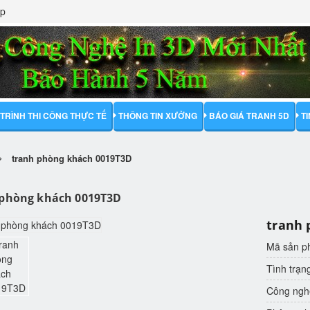
ập
TRÌNH THI CÔNG THỰC TẾ
THÔNG TIN XƯỞNG
BÁO GIÁ TRANH 5D
T
tranh phòng khách 0019T3D
 phòng khách 0019T3D
tranh 
Mã sản 
Tình trạn
Công nghệ