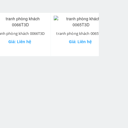
next
òng khách 0066T3D
tranh phòng khách 0065T3D
tranh phòng
á: Liên hệ
Giá: Liên hệ
Giá: 