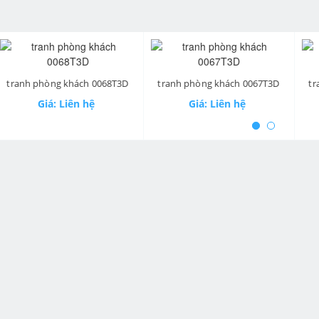
ev
h phòng khách 0068T3D
tranh phòng khách 0067T3D
tranh ph
Giá: Liên hệ
Giá: Liên hệ
Gi