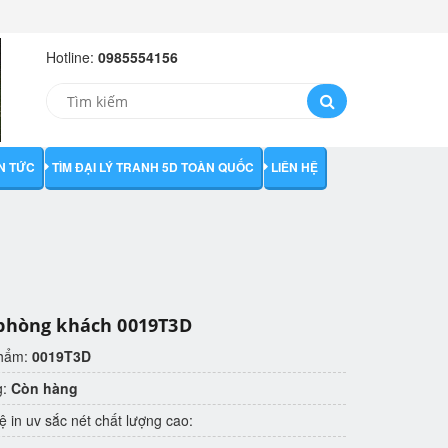
Hotline:
0985554156
IN TỨC
TÌM ĐẠI LÝ TRANH 5D TOÀN QUỐC
LIÊN HỆ
phòng khách 0019T3D
phẩm:
0019T3D
g:
Còn hàng
 in uv sắc nét chất lượng cao: