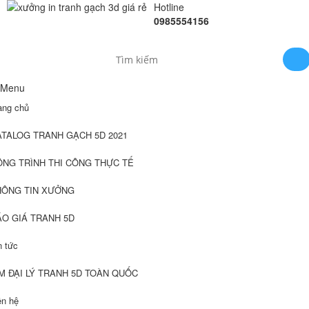
Hotline
0985554156
Menu
ang chủ
ATALOG TRANH GẠCH 5D 2021
ÔNG TRÌNH THI CÔNG THỰC TẾ
HÔNG TIN XƯỞNG
ÁO GIÁ TRANH 5D
n tức
M ĐẠI LÝ TRANH 5D TOÀN QUỐC
ên hệ