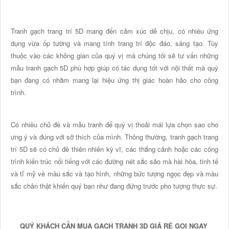
Tranh gạch trang trí 5D mang đến cảm xúc dễ chịu, có nhiều ứng
dụng vừa ốp tường và mang tính trang trí độc đáo, sáng tạo. Tùy
thuộc vào các không gian của quý vị mà chúng tôi sẽ tư vấn những
mẫu tranh gạch 5D phù hợp giúp có tác dụng tốt với nội thất mà quý
bạn đang có nhằm mang lại hiệu ứng thị giác hoàn hảo cho công
trình.
Có nhiều chủ đề và mẫu tranh để quý vị thoải mái lựa chọn sao cho
ưng ý và đúng với sở thích của mình. Thông thường, tranh gạch trang
trí 5D sẽ có chủ đề thiên nhiên kỳ vĩ, các thắng cảnh hoặc các công
trình kiến trúc nổi tiếng với các đường nét sắc sảo mà hài hòa, tinh tế
và tỉ mỷ về màu sắc và tạo hình, những bức tượng ngọc đẹp và màu
sắc chân thật khiến quý bạn như đang đứng trước pho tượng thực sự.
QUÝ KHÁCH CẦN MUA GẠCH TRANH 3D GIÁ RẺ GỌI NGAY