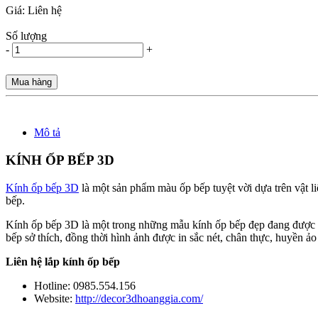
Giá:
Liên hệ
Số lượng
-
+
Mua hàng
Mô tả
KÍNH ỐP BẾP 3D
Kính ốp bếp 3D
là một sản phẩm màu ốp bếp tuyệt vời dựa trên vật l
bếp.
Kính ốp bếp 3D là một trong những mẫu kính ốp bếp đẹp đang được 
bếp sở thích, đồng thời hình ảnh được in sắc nét, chân thực, huyền ảo
Liên hệ lắp kính ốp bếp
Hotline: 0985.554.156
Website:
http://decor3dhoanggia.com/