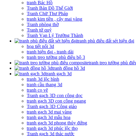
tranh Bác Hồ
Tranh Bản Đồ Thế Giới
Tranh Chữ Thư Pháp
tranh kim tiền , cây mai vàng
Tranh phòng thờ
Tranh tứ quý
Tranh Vạn Lý Trường Thành
tranh phù điêu đất sét hiện đại
họa tiết nổi 3d
tranh hiện đại - tranh dài
tranh treo tường phù điêu bộ 3
tranh treo tường phù đi
tranh đồng hồ 3d
tranh gạch 3d
tranh 3d lộc bình
tranh cầu thang 3d
tranh cọ vẽ
Tranh gạch 3D con công dọc
tranh gạch 3D con công ngang
Tranh gạch 3D Công giáo
tranh gạch 3d mai vàng
tranh gạch 3d mẫu hoa
tranh gạch 3d phong thủy đứng
tranh gạch 3d phúc lộc thọ
Tranh gạch 3d thác nước