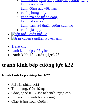
tranh điêu khắc
tranh đồng quê việt nam
tranh phong thủy
tranh mã đáo thành công
tranh 3d cao cấp
tranh gạch 3d thuận buồm xuôi gió
tranh giả ngọc
sàn nhà 3d
trần xuyên sáng
Trang chủ
tranh kính bếp cường lực
tranh kính bếp cường lực k22
tranh kính bếp cường lực k22
tranh kính bếp cường lực k22
Mã sản phẩm:
k22
Tình trạng:
Còn hàng
Công nghệ in uv sắc nét chất lượng cao:
Phủ men uv kính bóng loáng:
Giao Hàng Toàn Quốc :