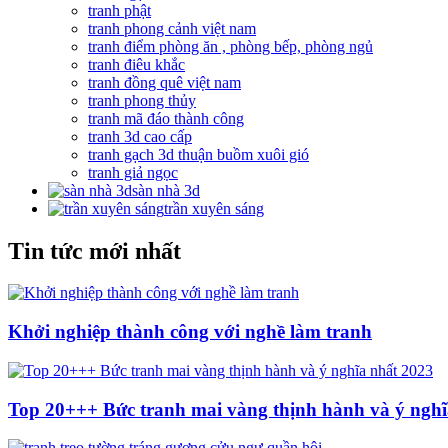
tranh phật
tranh phong cảnh việt nam
tranh điểm phòng ăn , phòng bếp, phòng ngủ
tranh điêu khắc
tranh đồng quê việt nam
tranh phong thủy
tranh mã đáo thành công
tranh 3d cao cấp
tranh gạch 3d thuận buồm xuôi gió
tranh giả ngọc
sàn nhà 3d
trần xuyên sáng
Tin tức mới nhất
Khởi nghiệp thành công với nghề làm tranh
Top 20+++ Bức tranh mai vàng thịnh hành và ý nghĩ