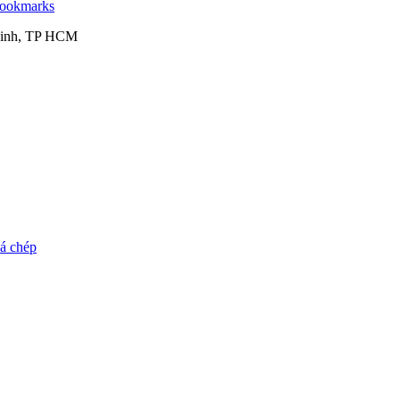
bookmarks
 Binh, TP HCM
cá chép