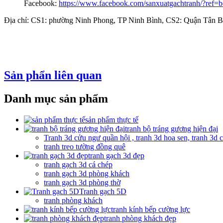
Facebook:
https://www.facebook.com/sanxuatgachtranh/?ref=
Địa chỉ: CS1: phường Ninh Phong, TP Ninh Bình, CS2: Quận Tân
Sản phẩn liên quan
Danh mục sản phẩm
sản phẩm thực tế
tranh bộ tráng gương hiện đại
Tranh 3d cửu ngư quần hội , tranh 3d hoa sen, tranh 3d 
tranh treo tường đồng quê
tranh gạch 3d đẹp
tranh gạch 3d cá chép
tranh gạch 3d phòng khách
tranh gạch 3d phòng thờ
Tranh gạch 5D
tranh phòng khách
tranh kính bếp cường lực
tranh phòng khách đẹp