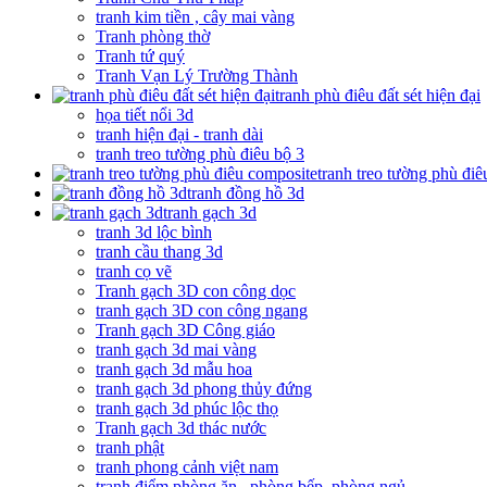
tranh kim tiền , cây mai vàng
Tranh phòng thờ
Tranh tứ quý
Tranh Vạn Lý Trường Thành
tranh phù điêu đất sét hiện đại
họa tiết nổi 3d
tranh hiện đại - tranh dài
tranh treo tường phù điêu bộ 3
tranh treo tường phù đi
tranh đồng hồ 3d
tranh gạch 3d
tranh 3d lộc bình
tranh cầu thang 3d
tranh cọ vẽ
Tranh gạch 3D con công dọc
tranh gạch 3D con công ngang
Tranh gạch 3D Công giáo
tranh gạch 3d mai vàng
tranh gạch 3d mẫu hoa
tranh gạch 3d phong thủy đứng
tranh gạch 3d phúc lộc thọ
Tranh gạch 3d thác nước
tranh phật
tranh phong cảnh việt nam
tranh điểm phòng ăn , phòng bếp, phòng ngủ