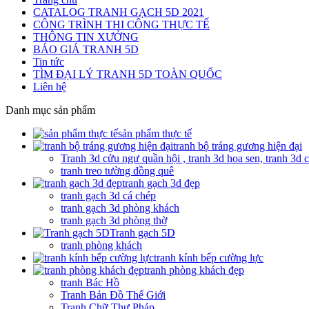
CATALOG TRANH GẠCH 5D 2021
CÔNG TRÌNH THI CÔNG THỰC TẾ
THÔNG TIN XƯỞNG
BÁO GIÁ TRANH 5D
Tin tức
TÌM ĐẠI LÝ TRANH 5D TOÀN QUỐC
Liên hệ
Danh mục sản phẩm
sản phẩm thực tế
tranh bộ tráng gương hiện đại
Tranh 3d cửu ngư quần hội , tranh 3d hoa sen, tranh 3d 
tranh treo tường đồng quê
tranh gạch 3d đẹp
tranh gạch 3d cá chép
tranh gạch 3d phòng khách
tranh gạch 3d phòng thờ
Tranh gạch 5D
tranh phòng khách
tranh kính bếp cường lực
tranh phòng khách đẹp
tranh Bác Hồ
Tranh Bản Đồ Thế Giới
Tranh Chữ Thư Pháp