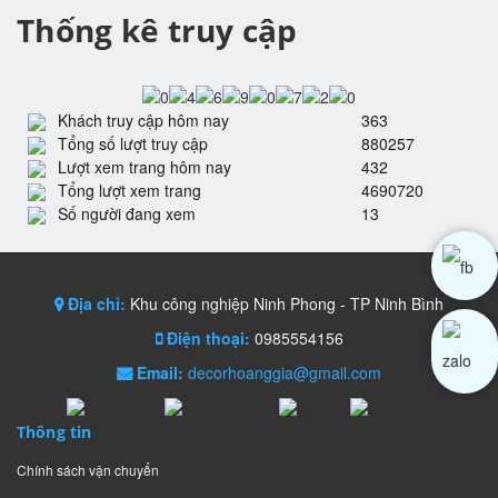
Thống kê truy cập
Khách truy cập hôm nay
363
Tổng số lượt truy cập
880257
Lượt xem trang hôm nay
432
Tổng lượt xem trang
4690720
Số người đang xem
13
Địa chỉ:
Khu công nghiệp Ninh Phong - TP Ninh Bình
Điện thoại:
0985554156
Email:
decorhoanggia@gmail.com
Thông tin
Chính sách vận chuyển