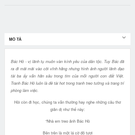
MÔ TẢ
Bác Hồ - vị lãnh tụ muôn vàn kính yêu của dân tộc. Tuy Bác đã
ra đi mãi mãi vào cõi vĩnh hằng nhưng hình ảnh người lãnh đạo
tài ba ấy vẫn hằn sâu trong tim của mỗi người con đất Việt.
Tranh Bác Hồ luôn là đề tài hot trong tranh treo tường và trang trí
phòng làm việc.
Hồi còn đi học, chúng ta vẫn thường hay nghe những câu thơ
giản dị như thế này:
“Nhà em treo ảnh Bác Hồ
Bên trên là một lá cờ đỏ tươi