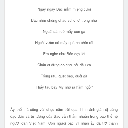
Ngày ngày Bác mỉm miệng cười
Bác nhìn chúng cháu vui chơi trong nhà
Ngoài sân có mấy con gà
Ngoài vườn có mấy quả na chín rồi
Em nghe như Bác dạy lời
Cháu ơi đừng có chơi bời đâu xa
Trồng rau, quét bếp, đuổi gà
Thấy tàu bay Mỹ nhớ ra hầm ngồi”
Ấy thế mà cũng vài chục năm trôi qua, hình ảnh giản dị cùng
đạo đức và tư tưởng của Bác vẫn thấm nhuần trong bao thế hệ
người dân Việt Nam. Con người bậc vĩ nhân ấy đã trở thành