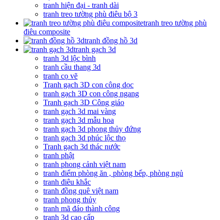
tranh hiện đại - tranh dài
tranh treo tường phù điêu bộ 3
tranh treo tường phù
điêu composite
tranh đồng hồ 3d
tranh gạch 3d
tranh 3d lộc bình
tranh cầu thang 3d
tranh cọ vẽ
Tranh gạch 3D con công dọc
tranh gạch 3D con công ngang
Tranh gạch 3D Công giáo
tranh gạch 3d mai vàng
tranh gạch 3d mẫu hoa
tranh gạch 3d phong thủy đứng
tranh gạch 3d phúc lộc thọ
Tranh gạch 3d thác nước
tranh phật
tranh phong cảnh việt nam
tranh điểm phòng ăn , phòng bếp, phòng ngủ
tranh điêu khắc
tranh đồng quê việt nam
tranh phong thủy
tranh mã đáo thành công
tranh 3d cao cấp