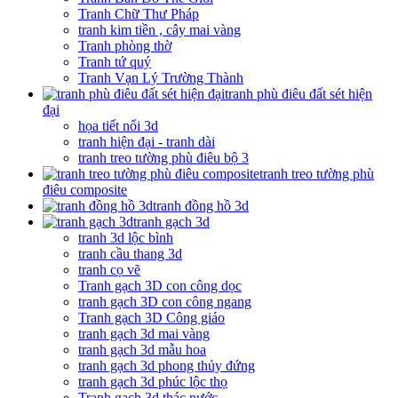
Tranh Chữ Thư Pháp
tranh kim tiền , cây mai vàng
Tranh phòng thờ
Tranh tứ quý
Tranh Vạn Lý Trường Thành
tranh phù điêu đất sét hiện
đại
họa tiết nổi 3d
tranh hiện đại - tranh dài
tranh treo tường phù điêu bộ 3
tranh treo tường phù
điêu composite
tranh đồng hồ 3d
tranh gạch 3d
tranh 3d lộc bình
tranh cầu thang 3d
tranh cọ vẽ
Tranh gạch 3D con công dọc
tranh gạch 3D con công ngang
Tranh gạch 3D Công giáo
tranh gạch 3d mai vàng
tranh gạch 3d mẫu hoa
tranh gạch 3d phong thủy đứng
tranh gạch 3d phúc lộc thọ
Tranh gạch 3d thác nước