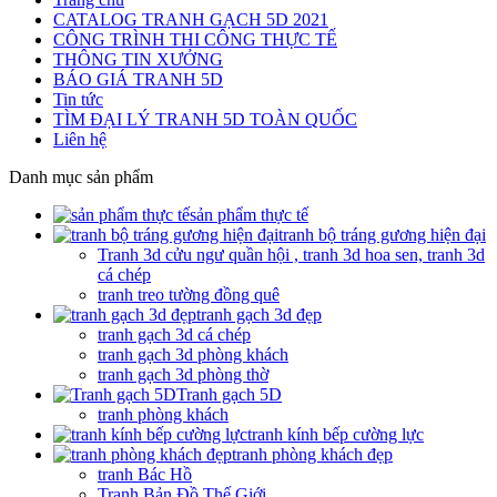
CATALOG TRANH GẠCH 5D 2021
CÔNG TRÌNH THI CÔNG THỰC TẾ
THÔNG TIN XƯỞNG
BÁO GIÁ TRANH 5D
Tin tức
TÌM ĐẠI LÝ TRANH 5D TOÀN QUỐC
Liên hệ
Danh mục sản phẩm
sản phẩm thực tế
tranh bộ tráng gương hiện đại
Tranh 3d cửu ngư quần hội , tranh 3d hoa sen, tranh 3d
cá chép
tranh treo tường đồng quê
tranh gạch 3d đẹp
tranh gạch 3d cá chép
tranh gạch 3d phòng khách
tranh gạch 3d phòng thờ
Tranh gạch 5D
tranh phòng khách
tranh kính bếp cường lực
tranh phòng khách đẹp
tranh Bác Hồ
Tranh Bản Đồ Thế Giới