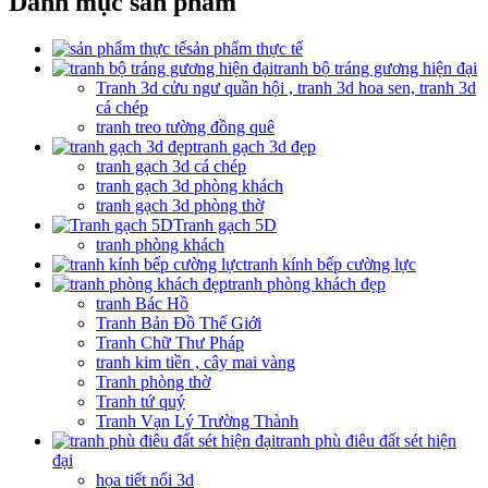
Danh mục sản phẩm
sản phẩm thực tế
tranh bộ tráng gương hiện đại
Tranh 3d cửu ngư quần hội , tranh 3d hoa sen, tranh 3d
cá chép
tranh treo tường đồng quê
tranh gạch 3d đẹp
tranh gạch 3d cá chép
tranh gạch 3d phòng khách
tranh gạch 3d phòng thờ
Tranh gạch 5D
tranh phòng khách
tranh kính bếp cường lực
tranh phòng khách đẹp
tranh Bác Hồ
Tranh Bản Đồ Thế Giới
Tranh Chữ Thư Pháp
tranh kim tiền , cây mai vàng
Tranh phòng thờ
Tranh tứ quý
Tranh Vạn Lý Trường Thành
tranh phù điêu đất sét hiện
đại
họa tiết nổi 3d