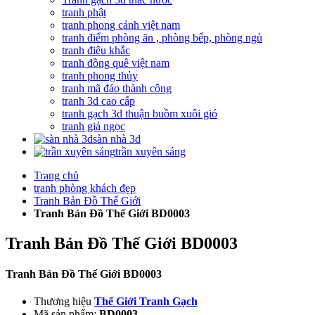
tranh phật
tranh phong cảnh việt nam
tranh điểm phòng ăn , phòng bếp, phòng ngủ
tranh điêu khắc
tranh đồng quê việt nam
tranh phong thủy
tranh mã đáo thành công
tranh 3d cao cấp
tranh gạch 3d thuận buồm xuôi gió
tranh giả ngọc
sàn nhà 3d
trần xuyên sáng
Trang chủ
tranh phòng khách đẹp
Tranh Bản Đồ Thế Giới
Tranh Bản Đồ Thế Giới BD0003
Tranh Bản Đồ Thế Giới BD0003
Tranh Bản Đồ Thế Giới BD0003
Thương hiệu
Thế Giới Tranh Gạch
Mã sản phẩm:
BD0003