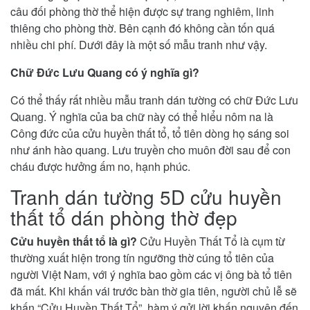
câu đối phòng thờ thể hiện được sự trang nghiêm, linh
thiêng cho phòng thờ. Bên cạnh đó không cần tốn quá
nhiều chi phí. Dưới đây là một số mẫu tranh như vậy.
Chữ Đức Lưu Quang có ý nghĩa gì?
Có thể thấy rất nhiều mẫu tranh dán tường có chữ Đức Lưu
Quang. Ý nghĩa của ba chữ này có thể hiểu nôm na là
Công đức của cửu huyền thất tổ, tổ tiên dòng họ sáng soi
như ánh hào quang. Lưu truyền cho muôn đời sau để con
cháu được hưởng ấm no, hạnh phúc.
Tranh dán tường 5D cửu huyền
thất tổ dán phòng thờ đẹp
Cửu huyền thất tổ là gì?
Cửu Huyền Thất Tổ là cụm từ
thường xuất hiện trong tín ngưỡng thờ cúng tổ tiên của
người Việt Nam, với ý nghĩa bao gồm các vị ông bà tổ tiên
đã mất. Khi khấn vái trước bàn thờ gia tiên, người chủ lễ sẽ
khấn “Cửu Huyền Thất Tổ”, hàm ý gửi lời khấn nguyện đến