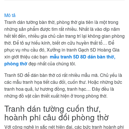
Mô tả
Tranh dán tường bàn thờ, phòng thờ gia tiên là một trong
những sản phẩm được tìm rất nhiều. Nhất là vào dịp năm
hết tết đến, nhiều gia chủ cần trang trí lại không gian phòng
thờ. Để tỏ sự hiếu kính, biết ơn cửu huyền thất tổ… Để
phục vụ nhu cầu đó, Xưởng in tranh Gạch 5D Hoàng Gia
xin giới thiệu các bạn
mẫu tranh 5D 8D dán bàn thờ,
phòng thờ
đẹp nhất của chúng tôi.
Tranh 5D để dán bàn thờ có rất nhiều mẫu mã. Chủ yếu là
các mẫu tranh họa tiết câu đối, cuốn thư. Hoặc những bức
tranh hoa quả, lư hương đồng, tranh hạc… Đây đều là
những đồ vật cần thiết xuất hiện ở trong phòng thờ.
Tranh dán tường cuốn thư,
hoành phi câu đối phòng thờ
Với công nghệ in sắc nét hiện đại, các bức tranh hoành phi