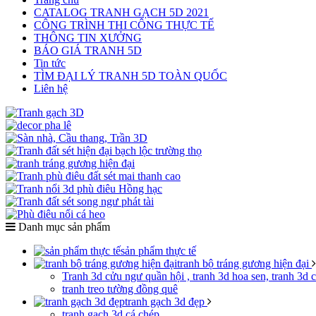
CATALOG TRANH GẠCH 5D 2021
CÔNG TRÌNH THI CÔNG THỰC TẾ
THÔNG TIN XƯỞNG
BÁO GIÁ TRANH 5D
Tin tức
TÌM ĐẠI LÝ TRANH 5D TOÀN QUỐC
Liên hệ
Danh mục sản phẩm
sản phẩm thực tế
tranh bộ tráng gương hiện đại
Tranh 3d cửu ngư quần hội , tranh 3d hoa sen, tranh 3d 
tranh treo tường đồng quê
tranh gạch 3d đẹp
tranh gạch 3d cá chép