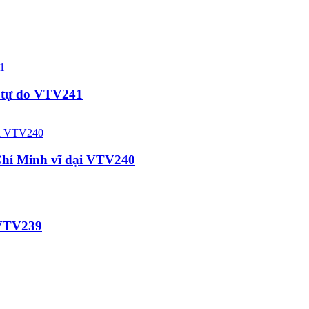
p tự do VTV241
 Chí Minh vĩ đại VTV240
c VTV239