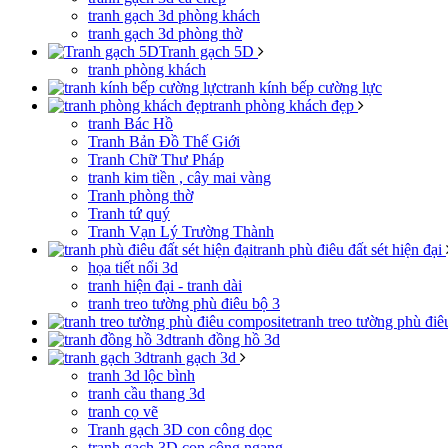
tranh gạch 3d phòng khách
tranh gạch 3d phòng thờ
Tranh gạch 5D
tranh phòng khách
tranh kính bếp cường lực
tranh phòng khách đẹp
tranh Bác Hồ
Tranh Bản Đồ Thế Giới
Tranh Chữ Thư Pháp
tranh kim tiền , cây mai vàng
Tranh phòng thờ
Tranh tứ quý
Tranh Vạn Lý Trường Thành
tranh phù điêu đất sét hiện đại
họa tiết nổi 3d
tranh hiện đại - tranh dài
tranh treo tường phù điêu bộ 3
tranh treo tường phù đi
tranh đồng hồ 3d
tranh gạch 3d
tranh 3d lộc bình
tranh cầu thang 3d
tranh cọ vẽ
Tranh gạch 3D con công dọc
tranh gạch 3D con công ngang