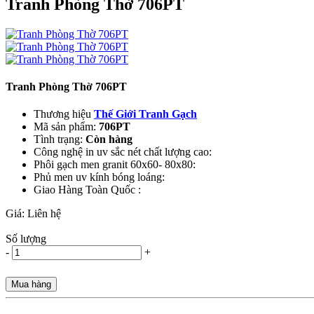
Tranh Phòng Thờ 706PT
Tranh Phòng Thờ 706PT
Thương hiệu
Thế Giới Tranh Gạch
Mã sản phẩm:
706PT
Tình trạng:
Còn hàng
Công nghệ in uv sắc nét chất lượng cao:
Phôi gạch men granit 60x60- 80x80:
Phủ men uv kính bóng loáng:
Giao Hàng Toàn Quốc :
Giá:
Liên hệ
Số lượng
-
+
Mua hàng