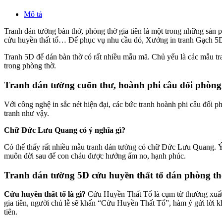
Mô tả
Tranh dán tường bàn thờ, phòng thờ gia tiên là một trong những sản ph
cửu huyền thất tổ… Để phục vụ nhu cầu đó, Xưởng in tranh Gạch 5D
Tranh 5D để dán bàn thờ có rất nhiều mẫu mã. Chủ yếu là các mẫu tra
trong phòng thờ.
Tranh dán tường cuốn thư, hoành phi câu đối phòng
Với công nghệ in sắc nét hiện đại, các bức tranh hoành phi câu đối 
tranh như vậy.
Chữ Đức Lưu Quang có ý nghĩa gì?
Có thể thấy rất nhiều mẫu tranh dán tường có chữ Đức Lưu Quang. Ý 
muôn đời sau để con cháu được hưởng ấm no, hạnh phúc.
Tranh dán tường 5D cửu huyền thất tổ dán phòng t
Cửu huyền thất tổ là gì?
Cửu Huyền Thất Tổ là cụm từ thường xuất hi
gia tiên, người chủ lễ sẽ khấn “Cửu Huyền Thất Tổ”, hàm ý gửi lời kh
tiên.