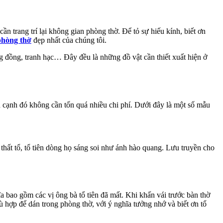
ần trang trí lại không gian phòng thờ. Để tỏ sự hiếu kính, biết ơn
phòng thờ
đẹp nhất của chúng tôi.
g đồng, tranh hạc… Đây đều là những đồ vật cần thiết xuất hiện ở
ên cạnh đó không cần tốn quá nhiều chi phí. Dưới đây là một số mẫu
hất tổ, tổ tiên dòng họ sáng soi như ánh hào quang. Lưu truyền cho
 bao gồm các vị ông bà tổ tiên đã mất. Khi khấn vái trước bàn thờ
ù hợp để dán trong phòng thờ, với ý nghĩa tưởng nhớ và biết ơn tổ