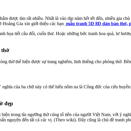
ẩm được tìm rất nhiều. Nhất là vào dịp năm hết tết đến, nhiều gia chủ c
 Hoàng Gia xin giới thiệu các bạn
mẫu tranh 5D 8D dán bàn thờ, 
nh họa tiết câu đối, cuốn thư. Hoặc những bức tranh hoa quả, lư hươn
 thờ
phòng thờ thể hiện được sự trang nghiêm, linh thiêng cho phòng thờ. B
nghĩa của ba chữ này có thể hiểu nôm na là Công đức của cửu huyền t
hờ đẹp
ện trong tín ngưỡng thờ cúng tổ tiên của người Việt Nam, với ý nghĩa
ấn nguyện đến tất cả các vị. (Theo wiki). Đây cũng là chủ đề tranh ph