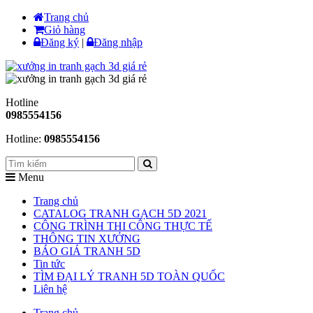
Trang chủ
Giỏ hàng
Đăng ký
|
Đăng nhập
Hotline
0985554156
Hotline:
0985554156
Menu
Trang chủ
CATALOG TRANH GẠCH 5D 2021
CÔNG TRÌNH THI CÔNG THỰC TẾ
THÔNG TIN XƯỞNG
BÁO GIÁ TRANH 5D
Tin tức
TÌM ĐẠI LÝ TRANH 5D TOÀN QUỐC
Liên hệ
Trang chủ