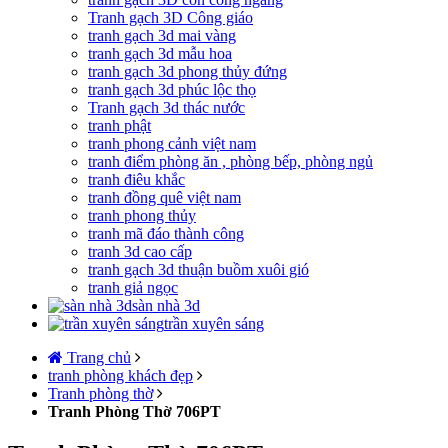
Tranh gạch 3D Công giáo
tranh gạch 3d mai vàng
tranh gạch 3d mẫu hoa
tranh gạch 3d phong thủy đứng
tranh gạch 3d phúc lộc thọ
Tranh gạch 3d thác nước
tranh phật
tranh phong cảnh việt nam
tranh điểm phòng ăn , phòng bếp, phòng ngủ
tranh điêu khắc
tranh đồng quê việt nam
tranh phong thủy
tranh mã đáo thành công
tranh 3d cao cấp
tranh gạch 3d thuận buồm xuôi gió
tranh giả ngọc
sàn nhà 3d
trần xuyên sáng
Trang chủ
tranh phòng khách đẹp
Tranh phòng thờ
Tranh Phòng Thờ 706PT