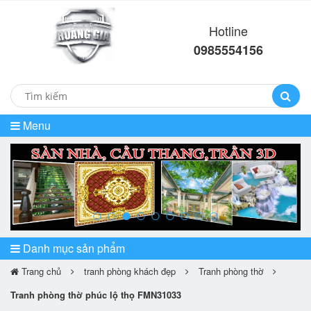
Hotline
0985554156
Menu
prev
ne
Danh mục sản phẩm
Trang chủ
tranh phòng khách đẹp
Tranh phòng thờ
Tranh phòng thờ phúc lộ thọ FMN31033