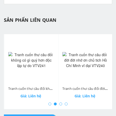
SẢN PHẨN LIÊN QUAN
prev
ne
Tranh cuốn thư câu đối không có gì quý hơn độc lập tự do VTV241
Tranh cuốn thư câu đối đời đời nhớ ơn chủ tich Hồ Chí Minh vĩ đại VTV240
Giá: Liên hệ
Giá: Liên hệ