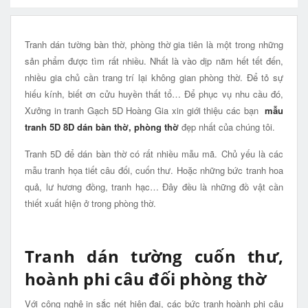
Tranh dán tường bàn thờ, phòng thờ gia tiên là một trong những
sản phẩm được tìm rất nhiều. Nhất là vào dịp năm hết tết đến,
nhiều gia chủ cần trang trí lại không gian phòng thờ. Để tỏ sự
hiếu kính, biết ơn cửu huyền thất tổ… Để phục vụ nhu cầu đó,
Xưởng in tranh Gạch 5D Hoàng Gia xin giới thiệu các bạn
mẫu
tranh 5D 8D dán bàn thờ, phòng thờ
đẹp nhất của chúng tôi.
Tranh 5D để dán bàn thờ có rất nhiều mẫu mã. Chủ yếu là các
mẫu tranh họa tiết câu đối, cuốn thư. Hoặc những bức tranh hoa
quả, lư hương đồng, tranh hạc… Đây đều là những đồ vật cần
thiết xuất hiện ở trong phòng thờ.
Tranh dán tường cuốn thư,
hoành phi câu đối phòng thờ
Với công nghệ in sắc nét hiện đại, các bức tranh hoành phi câu