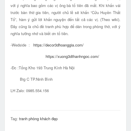
với ý nghĩa bao gồm các vị ông bà tổ tiên đã mất. Khi khấn vái
trước bàn thờ gia tiên, người chủ lễ sẽ khấn “Cửu Huyền Thất
Tổ”, hàm ý gửi lời khấn nguyện đến tất cả các vị. (Theo wiki).
Đây cũng là chủ đề tranh phù hợp để dán trong phòng thờ, với ý
nghĩa tưởng nhớ và biết ơn tổ tiên.
-Wedside :
https://decor3dhoanggia.com/
https://xuong3dthanhngoc.com/
-Đc :Tổng Kho 193 Trung Kính Hà Nội
Big C TP.Ninh Bình
LH Zalo: 0985.554.156
Tag:
tranh phòng khách đẹp