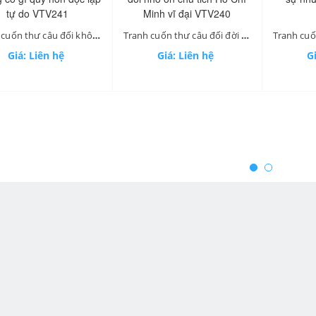
Tranh cuốn thư câu đối không có gì quý hơn độc lập tự do VTV241
Tranh cuốn thư câu đối đời đời nhớ ơn chủ tich Hồ Chí Minh vĩ đại VTV240
Giá: Liên hệ
Giá: Liên hệ
Gi
ev