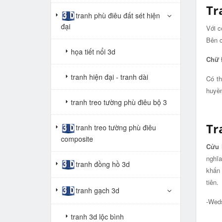
Tr
tranh phù điêu đất sét hiện
đại
Với c
Bên c
họa tiết nổi 3d
Chữ 
tranh hiện đại - tranh dài
Có th
huyền
tranh treo tường phù điêu bộ 3
Tr
tranh treo tường phù điêu
composite
Cửu h
nghĩa
tranh đồng hồ 3d
khấn 
tiên.
tranh gạch 3d
-Wed
tranh 3d lộc bình