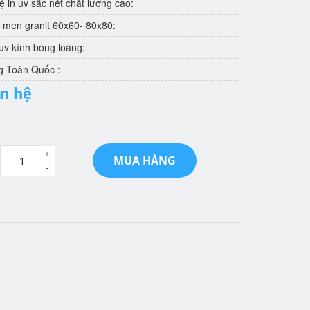
 in uv sắc nét chất lượng cao:
 men granit 60x60- 80x80:
v kính bóng loáng:
g Toàn Quốc :
ên hệ
+
MUA HÀNG
-