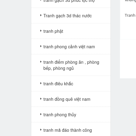
tranh gạch 3d phúc lộc thọ
Tranh cuốn thư câu đối VTV38
Tranh gạch 3d thác nước
Giá: Liên hệ
tranh phật
pr
tranh phong cảnh việt nam
Tranh cuốn thư câu đối Bác Hồ VTV242
tranh điểm phòng ăn , phòng
Giá: Liên hệ
bếp, phòng ngủ
tranh điêu khắc
tranh đồng quê việt nam
tranh phong thủy
tranh mã đáo thành công