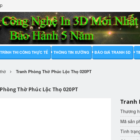
ập
TRÌNH THI CÔNG THỰC TẾ
THÔNG TIN XƯỞNG
BÁO GIÁ TRANH 5D
T
thờ
Tranh Phòng Thờ Phúc Lộc Thọ 020PT
Phòng Thờ Phúc Lộc Thọ 020PT
Tranh 
Thương h
Mã sản 
Tình trạn