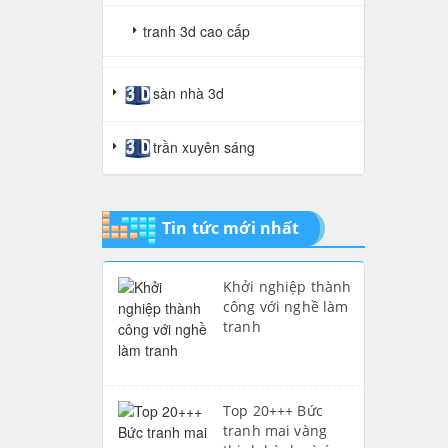
tranh 3d cao cấp
tranh gạch 3d thuận buồm xuôi
sàn nhà 3d
gió
trần xuyên sáng
tranh giả ngọc
Tin tức mới nhất
Khởi nghiệp thành
công với nghề làm
tranh
Top 20+++ Bức
tranh mai vàng