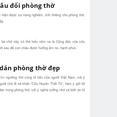
câu đối phòng thờ
ể hiện được sự trang nghiêm, linh thiêng cho phòng thờ.
ậy.
a ba chữ này có thể hiểu nôm na là Công đức của cửu
 đời sau để con cháu được hưởng ấm no, hạnh phúc.
 dán phòng thờ đẹp
ín ngưỡng thờ cúng tổ tiên của người Việt Nam, với ý
người chủ lễ sẽ khấn “Cửu Huyền Thất Tổ”, hàm ý gửi lời
án trong phòng thờ, với ý nghĩa tưởng nhớ và biết ơn tổ