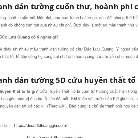
anh dán tường cuốn thư, hoành phi 
ông nghệ in sắc nét hiện đại, các bức tranh hoành phi câu đối phòng thờ th
ạnh đó không cần tốn quá nhiều chi phí. Dưới đây là một số mẫu tranh như v
Đức Lưu Quang có ý nghĩa gì?
ể thấy rất nhiều mẫu tranh dán tường có chữ Đức Lưu Quang. Ý nghĩa củ
 thất tổ, tổ tiên dòng họ sáng soi như ánh hào quang. Lưu truyền cho muôn
anh dán tường 5D cửu huyền thất tổ
uyền thất tổ là gì?
Cửu Huyền Thất Tổ là cụm từ thường xuất hiện trong t
 bao gồm các vị ông bà tổ tiên đã mất. Khi khấn vái trước bàn thờ gia tiên, 
nguyện đến tất cả các vị. (Theo wiki). Đây cũng là chủ đề tranh phù hợp để d
side :
https://decor3dhoanggia.com/
https://xuong3dthanhngoc.com/