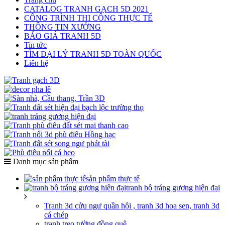
CATALOG TRANH GẠCH 5D 2021
CÔNG TRÌNH THI CÔNG THỰC TẾ
THÔNG TIN XƯỞNG
BÁO GIÁ TRANH 5D
Tin tức
TÌM ĐẠI LÝ TRANH 5D TOÀN QUỐC
Liên hệ
Danh mục sản phẩm
sản phẩm thực tế
tranh bộ tráng gương hiện đại
Tranh 3d cửu ngư quần hội , tranh 3d hoa sen, tranh 3d
cá chép
tranh treo tường đồng quê