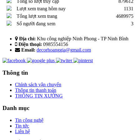
Tổng số lượt truy cập
879612
Lượt xem trang hôm nay
1131
Tổng lượt xem trang
4689975
Số người đang xem
3
Địa chỉ:
Khu công nghiệp Ninh Phong - TP Ninh Bình
Điện thoại:
0985554156
Email:
decorhoanggia@gmail.com
Thông tin
Chính sách vận chuyển
Thông tin thanh toán
THÔNG TIN XƯỞNG
Danh mục
Tin công nghệ
Tin tức
Liên hệ