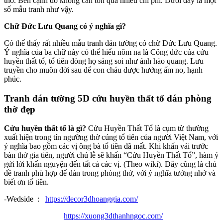
thờ. Bên cạnh đó không cần tốn quá nhiều chi phí. Dưới đây là một
số mẫu tranh như vậy.
Chữ Đức Lưu Quang có ý nghĩa gì?
Có thể thấy rất nhiều mẫu tranh dán tường có chữ Đức Lưu Quang.
Ý nghĩa của ba chữ này có thể hiểu nôm na là Công đức của cửu
huyền thất tổ, tổ tiên dòng họ sáng soi như ánh hào quang. Lưu
truyền cho muôn đời sau để con cháu được hưởng ấm no, hạnh
phúc.
Tranh dán tường 5D cửu huyền thất tổ dán phòng
thờ đẹp
Cửu huyền thất tổ là gì?
Cửu Huyền Thất Tổ là cụm từ thường
xuất hiện trong tín ngưỡng thờ cúng tổ tiên của người Việt Nam, với
ý nghĩa bao gồm các vị ông bà tổ tiên đã mất. Khi khấn vái trước
bàn thờ gia tiên, người chủ lễ sẽ khấn “Cửu Huyền Thất Tổ”, hàm ý
gửi lời khấn nguyện đến tất cả các vị. (Theo wiki). Đây cũng là chủ
đề tranh phù hợp để dán trong phòng thờ, với ý nghĩa tưởng nhớ và
biết ơn tổ tiên.
-Wedside :
https://decor3dhoanggia.com/
https://xuong3dthanhngoc.com/