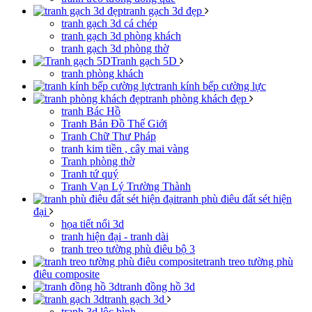
tranh gạch 3d đẹp
tranh gạch 3d cá chép
tranh gạch 3d phòng khách
tranh gạch 3d phòng thờ
Tranh gạch 5D
tranh phòng khách
tranh kính bếp cường lực
tranh phòng khách đẹp
tranh Bác Hồ
Tranh Bản Đồ Thế Giới
Tranh Chữ Thư Pháp
tranh kim tiền , cây mai vàng
Tranh phòng thờ
Tranh tứ quý
Tranh Vạn Lý Trường Thành
tranh phù điêu đất sét hiện
đại
họa tiết nổi 3d
tranh hiện đại - tranh dài
tranh treo tường phù điêu bộ 3
tranh treo tường phù
điêu composite
tranh đồng hồ 3d
tranh gạch 3d
tranh 3d lộc bình