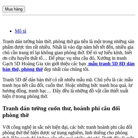
Mua hàng
Mô tả
Tranh dán tường bàn thờ, phòng thờ gia tiên là một trong những sản
phẩm được tìm rất nhiều. Nhất là vào dịp năm hết tết đến, nhiều gia
chủ cần trang trí lại không gian phòng thờ. Để tỏ sự hiếu kính, biết
ơn cửu huyền thất tổ… Để phục vụ nhu cầu đó, Xưởng in tranh
Gạch 5D Hoàng Gia xin giới thiệu các bạn
mẫu tranh 5D 8D dán
bàn thờ, phòng thờ
đẹp nhất của chúng tôi.
Tranh 5D để dán bàn thờ có rất nhiều mẫu mã. Chủ yếu là các mẫu
tranh họa tiết câu đối, cuốn thư. Hoặc những bức tranh hoa quả, lư
hương đồng, tranh hạc… Đây đều là những đồ vật cần thiết xuất
hiện ở trong phòng thờ.
Tranh dán tường cuốn thư, hoành phi câu đối
phòng thờ
Với công nghệ in sắc nét hiện đại, các bức tranh hoành phi câu đối
phòng thờ thể hiện được sự trang nghiêm, linh thiêng cho phòng