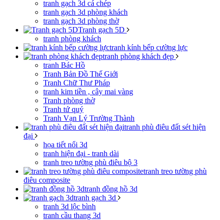
tranh gạch 3d cá chép
tranh gạch 3d phòng khách
tranh gạch 3d phòng thờ
Tranh gạch 5D
tranh phòng khách
tranh kính bếp cường lực
tranh phòng khách đẹp
tranh Bác Hồ
Tranh Bản Đồ Thế Giới
Tranh Chữ Thư Pháp
tranh kim tiền , cây mai vàng
Tranh phòng thờ
Tranh tứ quý
Tranh Vạn Lý Trường Thành
tranh phù điêu đất sét hiện
đại
họa tiết nổi 3d
tranh hiện đại - tranh dài
tranh treo tường phù điêu bộ 3
tranh treo tường phù
điêu composite
tranh đồng hồ 3d
tranh gạch 3d
tranh 3d lộc bình
tranh cầu thang 3d