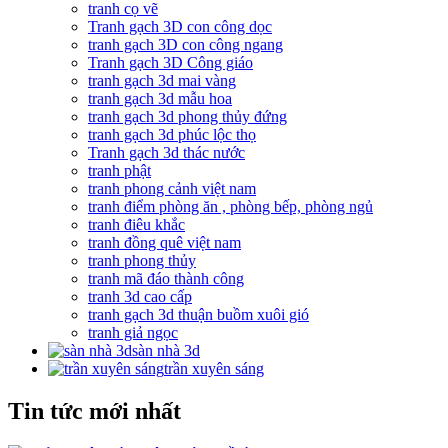
tranh cọ vẽ
Tranh gạch 3D con công dọc
tranh gạch 3D con công ngang
Tranh gạch 3D Công giáo
tranh gạch 3d mai vàng
tranh gạch 3d mẫu hoa
tranh gạch 3d phong thủy đứng
tranh gạch 3d phúc lộc thọ
Tranh gạch 3d thác nước
tranh phật
tranh phong cảnh việt nam
tranh điểm phòng ăn , phòng bếp, phòng ngủ
tranh điêu khắc
tranh đồng quê việt nam
tranh phong thủy
tranh mã đáo thành công
tranh 3d cao cấp
tranh gạch 3d thuận buồm xuôi gió
tranh giả ngọc
sàn nhà 3d
trần xuyên sáng
Tin tức mới nhất