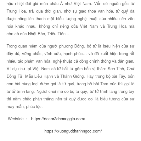
hậu nhiệt đới gió mùa châu Á như Việt Nam. Vốn có nguồn gốc từ
Trung Hoa, trải qua thời gian, nhờ sự giao thoa văn hóa, tứ quý đã
được nâng lên thành một biểu tượng nghệ thuật của nhiều nền văn
hóa khác nhau, không chỉ riêng của Việt Nam và Trung Hoa mà
còn cả của Nhật Bản, Triều Tiên...
Trong quan niệm của người phương Đông, bộ tứ là biểu hiện của sự
đầy đủ, vững chắc, vĩnh cửu, hạnh phúc… và đã xuất hiện trong rất
nhiều tác phẩm văn hóa, nghệ thuật cả dòng chính thống và dân gian.
Ví dụ như tại Việt Nam có tứ bất tử gồm bốn vị thần: Sơn Tinh, Chử
Đồng Tử, Mẫu Liễu Hạnh và Thánh Gióng. Hay trong bộ bài Tây, bốn
con bài cùng loại được gọi là tứ quý, trong bộ bài Tam cúc thì gọi là
tứ tử trình làng. Người chơi mà có bộ tứ quý, tứ tử trình làng trong tay
thì nắm chắc phần thắng nên tứ quý được coi là biểu tượng của sự
may mắn, phúc lộc.
-Wedside :
https://decor3dhoanggia.com/
https://xuong3dthanhngoc.com/