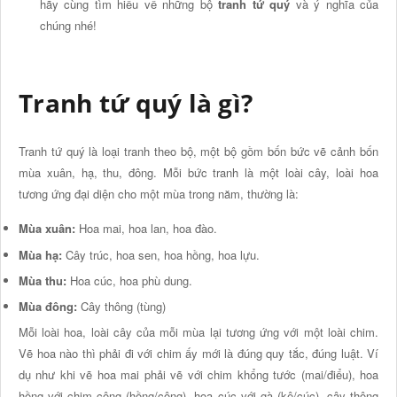
hãy cùng tìm hiểu về những bộ
tranh tứ quý
và ý nghĩa của
chúng nhé!
Tranh tứ quý là gì?
Tranh tứ quý là loại tranh theo bộ, một bộ gồm bốn bức vẽ cảnh bốn
mùa xuân, hạ, thu, đông. Mỗi bức tranh là một loài cây, loài hoa
tương ứng đại diện cho một mùa trong năm, thường là:
Mùa xuân:
Hoa mai, hoa lan, hoa đào.
Mùa hạ:
Cây trúc, hoa sen, hoa hồng, hoa lựu.
Mùa thu:
Hoa cúc, hoa phù dung.
Mùa đông:
Cây thông (tùng)
Mỗi loài hoa, loài cây của mỗi mùa lại tương ứng với một loài chim.
Vẽ hoa nào thì phải đi với chim ấy mới là đúng quy tắc, đúng luật. Ví
dụ như khi vẽ hoa mai phải vẽ với chim khổng tước (mai/điểu), hoa
hồng với chim công (hồng/công), hoa cúc với gà (kê/cúc), cây thông