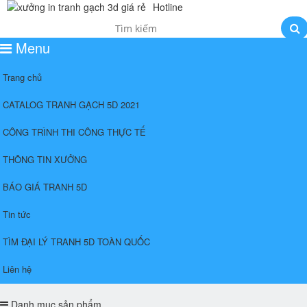
Hotline
0985554156
Menu
Trang chủ
CATALOG TRANH GẠCH 5D 2021
CÔNG TRÌNH THI CÔNG THỰC TẾ
THÔNG TIN XƯỞNG
BÁO GIÁ TRANH 5D
Tin tức
TÌM ĐẠI LÝ TRANH 5D TOÀN QUỐC
Liên hệ
Danh mục sản phẩm