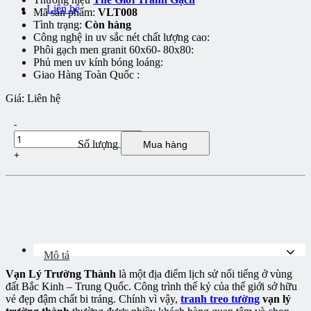
Liên hệ
Mã sản phẩm:
VLT008
Tình trạng:
Còn hàng
Công nghệ in uv sắc nét chất lượng cao:
Phôi gạch men granit 60x60- 80x80:
Phủ men uv kính bóng loáng:
Giao Hàng Toàn Quốc :
Giá:
Liên hệ
-
Số lượng
Mua hàng
+
Mô tả
Vạn Lý Trường Thành
là một địa điểm lịch sử nổi tiếng ở vùng
đất Bắc Kinh – Trung Quốc. Công trình thế kỷ của thế giới sở hữu
vẻ đẹp đậm chất bi tráng. Chính vì vậy,
tranh treo tường
vạn lý