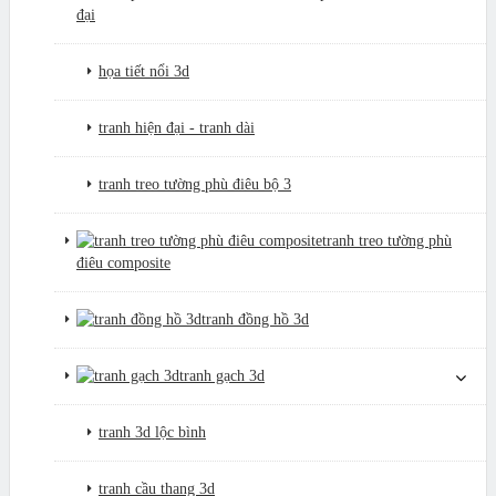
đại
họa tiết nổi 3d
tranh hiện đại - tranh dài
tranh treo tường phù điêu bộ 3
tranh treo tường phù
điêu composite
tranh đồng hồ 3d
tranh gạch 3d
tranh 3d lộc bình
tranh cầu thang 3d