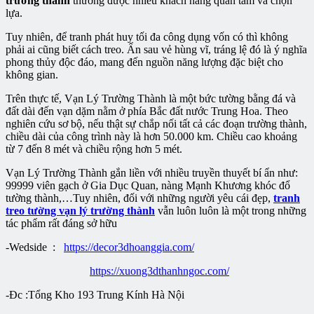
trường thành
thường được nhiều khách hàng quan tâm và chọn
lựa.
Tuy nhiên, để tranh phát huy tối đa công dụng vốn có thì không
phải ai cũng biết cách treo. Ẩn sau vẻ hùng vĩ, tráng lệ đó là ý nghĩa
phong thủy độc đáo, mang đến nguồn năng lượng đặc biệt cho
không gian.
Trên thực tế, Vạn Lý Trường Thành là một bức tường bằng đá và
đất dài đến vạn dặm nằm ở phía Bắc đất nước Trung Hoa. Theo
nghiên cứu sơ bộ, nếu thật sự chắp nối tất cả các đoạn trường thành,
chiều dài của công trình này là hơn 50.000 km. Chiều cao khoảng
từ 7 đến 8 mét và chiều rộng hơn 5 mét.
Vạn Lý Trường Thành gắn liền với nhiều truyền thuyết bí ẩn như:
99999 viên gạch ở Gia Dục Quan, nàng Mạnh Khương khóc đổ
tường thành,…Tuy nhiên, đối với những người yêu cái đẹp,
tranh
treo tường vạn lý trường thành
vẫn luôn luôn là một trong những
tác phẩm rất đáng sở hữu
-Wedside :
https://decor3dhoanggia.com/
https://xuong3dthanhngoc.com/
-Đc :Tổng Kho 193 Trung Kính Hà Nội