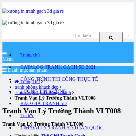
Hotline
0985554156
Trang chủ
Menu
CATALOG TRANH GẠCH 5D 2021
Danh mục sản phẩm
CÔNG TRÌNH THI CÔNG THỰC TẾ
Trang chủ
tranh phòng khách đẹp
THÔNG TIN XƯỞNG
Tranh Vạn Lý Trường Thành
Tranh Vạn Lý Trường Thành VLT008
BÁO GIÁ TRANH 5D
Tranh Vạn Lý Trường Thành VLT008
Tin tức
Tranh Vạn Lý Trường Thành VLT008
TÌM ĐẠI LÝ TRANH 5D TOÀN QUỐC
Thương hiệu
Thế Giới Tranh Gạch