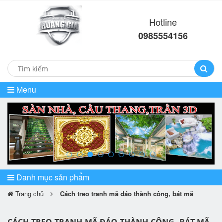
Hotline
0985554156
Menu
prev
ne
Danh mục sản phẩm
Trang chủ
Cách treo tranh mã đáo thành công, bát mã