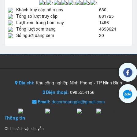
Khách truy cập hôm nay
630
Tổng số lượt truy cập
881725
Lượt xem trang hôm nay
1496
Tổng lượt xem trang
4693624
Số người đang xem
20
Địa chỉ:
Khu công nghiệp Ninh Phong - TP Ninh Bình
Điện thoại:
0985554156
Email:
decorhoanggia@gmail.com
Thông tin
Chính sách vận chuyển