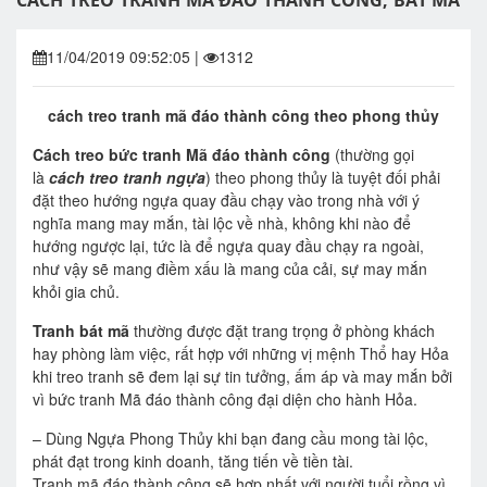
CÁCH TREO TRANH MÃ ĐÁO THÀNH CÔNG, BÁT MÃ
11/04/2019 09:52:05
|
1312
cách treo tranh mã đáo thành công theo phong thủy
Cách treo bức tranh Mã đáo thành công
(thường gọi
là
cách treo tranh ngựa
) theo phong thủy là tuyệt đối phải
đặt theo hướng ngựa quay đầu chạy vào trong nhà với ý
nghĩa mang may mắn, tài lộc về nhà, không khi nào để
hướng ngược lại, tức là để ngựa quay đầu chạy ra ngoài,
như vậy sẽ mang điềm xấu là mang của cải, sự may mắn
khỏi gia chủ.
Tranh bát mã
thường được đặt trang trọng ở phòng khách
hay phòng làm việc, rất hợp với những vị mệnh Thổ hay Hỏa
khi treo tranh sẽ đem lại sự tin tưởng, ấm áp và may mắn bởi
vì bức tranh Mã đáo thành công đại diện cho hành Hỏa.
– Dùng Ngựa Phong Thủy khi bạn đang cầu mong tài lộc,
phát đạt trong kinh doanh, tăng tiến về tiền tài.
Tranh mã đáo thành công sẽ hợp nhất với người tuổi rồng vì