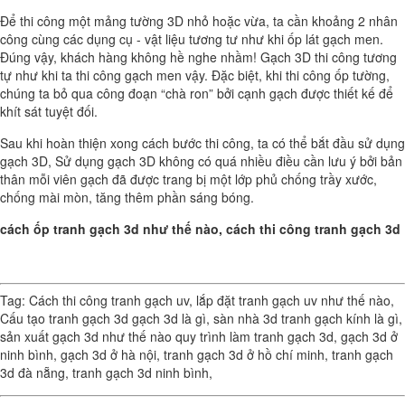
Để thi công một mảng tường 3D nhỏ hoặc vừa, ta cần khoảng 2 nhân
công cùng các dụng cụ - vật liệu tương tư như khi ốp lát gạch men.
Đúng vậy, khách hàng không hề nghe nhầm! Gạch 3D thi công tương
tự như khi ta thi công gạch men vậy. Đặc biệt, khi thi công ốp tường,
chúng ta bỏ qua công đoạn “chà ron” bởi cạnh gạch được thiết kế để
khít sát tuyệt đối.
Sau khi hoàn thiện xong cách bước thi công, ta có thể bắt đầu sử dụng
gạch 3D, Sử dụng gạch 3D không có quá nhiều điều cần lưu ý bởi bản
thân mỗi viên gạch đã được trang bị một lớp phủ chống trầy xước,
chống mài mòn, tăng thêm phần sáng bóng.
cách ốp tranh gạch 3d như thế nào, cách thi công tranh gạch 3d
Tag:
Cách thi công tranh gạch uv
,
lắp đặt tranh gạch uv như thế nào
,
Cấu tạo tranh gạch 3d gạch 3d là gì
,
sàn nhà 3d tranh gạch kính là gì
,
sản xuất gạch 3d như thế nào quy trình làm tranh gạch 3d
,
gạch 3d ở
ninh bình
,
gạch 3d ở hà nội
,
tranh gạch 3d ở hồ chí minh
,
tranh gạch
3d đà nẵng
,
tranh gạch 3d ninh bình
,