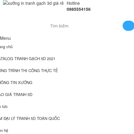
Hotline
0985554156
Menu
ang chủ
ATALOG TRANH GẠCH 5D 2021
ÔNG TRÌNH THI CÔNG THỰC TẾ
HÔNG TIN XƯỞNG
ÁO GIÁ TRANH 5D
n tức
M ĐẠI LÝ TRANH 5D TOÀN QUỐC
ên hệ