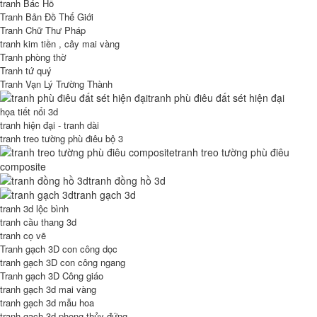
tranh Bác Hồ
Tranh Bản Đồ Thế Giới
Tranh Chữ Thư Pháp
tranh kim tiền , cây mai vàng
Tranh phòng thờ
Tranh tứ quý
Tranh Vạn Lý Trường Thành
tranh phù điêu đất sét hiện đại
họa tiết nổi 3d
tranh hiện đại - tranh dài
tranh treo tường phù điêu bộ 3
tranh treo tường phù điêu
composite
tranh đồng hồ 3d
tranh gạch 3d
tranh 3d lộc bình
tranh cầu thang 3d
tranh cọ vẽ
Tranh gạch 3D con công dọc
tranh gạch 3D con công ngang
Tranh gạch 3D Công giáo
tranh gạch 3d mai vàng
tranh gạch 3d mẫu hoa
tranh gạch 3d phong thủy đứng