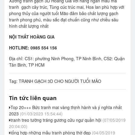
Xưởng tranh gạch 3D Hoàng Gia với hàng ngàn mẫu mã
tranh gạch cây trúc, Tùng cúc trúc mai, Hoa lan phù hợp với
phong thủy của người tuổi Mão đảm bảo chất lượng gạch
tranh phong phú, màu sắc đạt chuẩn cũng như chiều sâu
hình chất lượng nhất
NỘI THẤT HOÀNG GIA
HOTLINE: 0985 554 156
Địa chỉ: CS1: phường Ninh Phong, TP Ninh Bình, CS2: Quận
Tân Binh, TP HCM
Tag:
TRANH GẠCH 3D CHO NGƯỜI TUỔI MÃO
Tin tức liên quan
Top 20+++ Bức tranh mai vàng thịnh hành và ý nghĩa nhất
2023
(01/03/2023 15:54:44)
tranh treo tường tráng gương cửu ngư quần hội
(07/05/2019
20:04:00)
tổng hợp những mẫu tranh phòng thờ đẹp
(04/05/2019