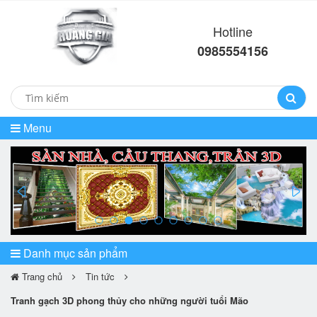
Hotline
0985554156
Menu
prev
ne
Danh mục sản phẩm
Trang chủ
Tin tức
Tranh gạch 3D phong thủy cho những người tuổi Mão