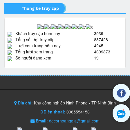
Thống kê truy cập
Khách truy cập hôm nay
3939
Tổng số lượt truy cập
887428
Lượt xem trang hôm nay
4245
Tổng lượt xem trang
4699873
Số người đang xem
19
Địa chỉ:
Khu công nghiệp Ninh Phong - TP Ninh Bình
Điện thoại:
0985554156
Email:
decorhoanggia@gmail.com