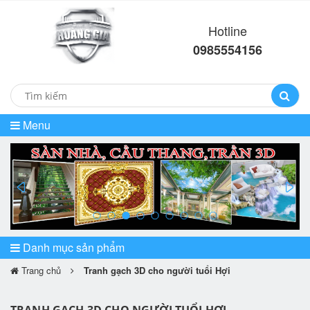
Hotline
0985554156
Menu
prev
ne
Danh mục sản phẩm
Trang chủ
Tranh gạch 3D cho người tuổi Hợi