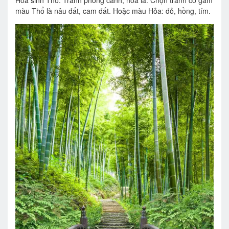
màu Thổ là nâu đất, cam đất. Hoặc màu Hỏa: đỏ, hồng, tím.