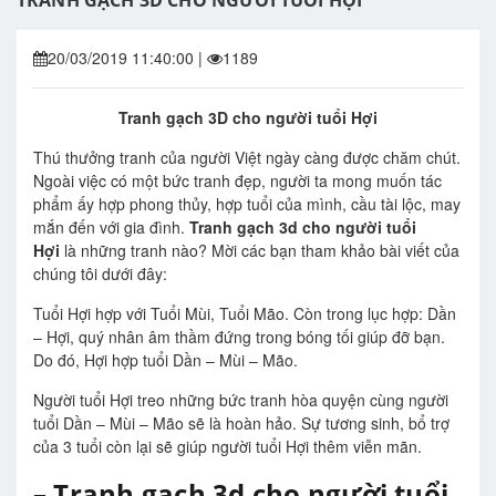
TRANH GẠCH 3D CHO NGƯỜI TUỔI HỢI
20/03/2019 11:40:00
|
1189
Tranh gạch 3D cho người tuổi Hợi
Thú thưởng tranh của người Việt ngày càng được chăm chút.
Ngoài việc có một bức tranh đẹp, người ta mong muốn tác
phẩm ấy hợp phong thủy, hợp tuổi của mình, cầu tài lộc, may
mắn đến với gia đình.
Tranh gạch 3d cho người tuổi
Hợi
là những tranh nào? Mời các bạn tham khảo bài viết của
chúng tôi dưới đây:
Tuổi Hợi hợp với Tuổi Mùi, Tuổi Mão. Còn trong lục hợp: Dần
– Hợi, quý nhân âm thầm đứng trong bóng tối giúp đỡ bạn.
Do đó, Hợi hợp tuổi Dần – Mùi – Mão.
Người tuổi Hợi treo những bức tranh hòa quyện cùng người
tuổi Dần – Mùi – Mão sẽ là hoàn hảo. Sự tương sinh, bổ trợ
của 3 tuổi còn lại sẽ giúp người tuổi Hợi thêm viễn mãn.
– Tranh gạch 3d cho người tuổi