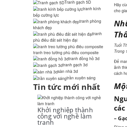
Tranh gạch 5D
Hãy cù
tranh kính
cho gia
bếp cường lực
Nhữ
tranh phòng
khách đẹp
Th
tranh
phù điêu đất sét hiện đại
Tuổi Th
Trong 1
tranh treo tường phù điêu composite
tranh đồng hồ 3d
Để man
tranh gạch 3d
ảnh th
sàn nhà 3d
cách h
trần xuyên sáng
Một
Tin tức mới nhất
Ngư
các
Khởi nghiệp thành
công với nghề làm
–
Gạc
tranh
Rừng n