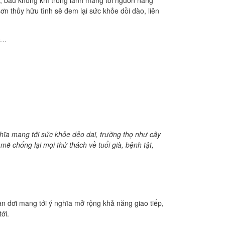
ơn thủy hữu tình sẽ đem lại sức khỏe dồi dào, liên
ếc…
hĩa mang tới sức khỏe dẻo dai, trường thọ như cây
ẽ chống lại mọi thử thách về tuổi già, bệnh tật,
àn dơi mang tới ý nghĩa mở rộng khả năng giao tiếp,
ới.