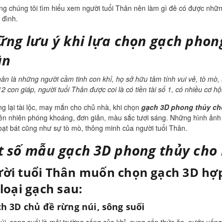
ng chúng tôi tìm hiểu xem người tuổi Thân nên làm gì đê có được nh
 đình.
ng lưu ý khi lựa chọn gạch phong
ân
ân là những người cầm tinh con khỉ, họ sở hữu tâm tính vui vẻ, tò mò,
2 con giáp, người tuổi Thân được coi là có tiền tài số 1, có nhiều cơ 
g lại tài lộc, may mắn cho chủ nhà, khi chọn
gạch 3D phong thủy ch
iên nhiên phóng khoáng, đơn giản, màu sắc tươi sáng. Những hình ảnh 
oạt bát cũng như sự tò mò, thông minh của người tuổi Thân.
 số mẫu gạch 3D phong thủy cho 
ời tuổi Thân muốn chọn gạch 3D hợp
 loại gạch sau:
h 3D chủ đề rừng núi, sông suối
úi, song suối là môi trường sống của khỉ, cung cấp thức ăn, nước uốn