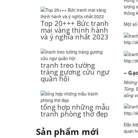
lượng s
thông k
Top 20+++ Bức tranh
Một số
mai vàng thịnh hành
và ý nghĩa nhất 2023
http:/
http:/
tranh treo tường
tráng gương cửu ngư
–
Gạc
quần hội
Những 
Tùng.
sống v
tổng hợp những mẫu
tranh phòng thờ đẹp
http:/
Đặc bi
Sản phẩm mới
quan hệ