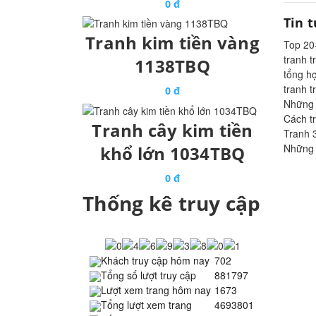
0 đ
Tin 
Tranh kim tiền vàng
Top 20
tranh 
1138TBQ
tổng h
tranh 
0 đ
Những 
Cách t
Tranh cây kim tiền
Tranh 
Những 
khổ lớn 1034TBQ
0 đ
Thống kê truy cập
Khách truy cập hôm nay
702
Tổng số lượt truy cập
881797
Lượt xem trang hôm nay
1673
Tổng lượt xem trang
4693801