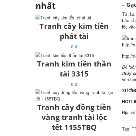
nhất
– Gạ
Từ lâu,
bão tố 
Tranh cây kim tiền
lộc vào
phát tài
http:/
0 đ
http:/
Tranh kim tiền thần
Để luôn
tài 3315
thủy c
yên tâm
0 đ
XƯỞNG
HOTLI
Tranh cây đồng tiền
Địa ch
vàng tranh tài lộc
tết 1155TBQ
Tag:
T