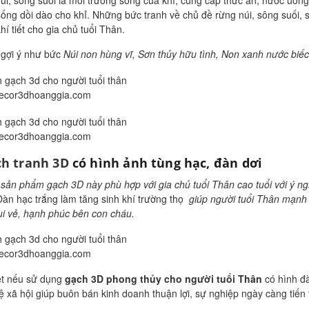
ống dồi dào cho khỉ. Những bức tranh về chủ đề rừng núi, sông suối, s
hí tiết cho gia chủ tuổi Thân.
 gợi ý như bức
Núi non hùng vĩ, Sơn thủy hữu tình, Non xanh nước bi
/decor3dhoanggia.com
/decor3dhoanggia.com
h tranh 3D
có hình ảnh tùng hạc, đàn dơi
sản phẩm gạch 3D này phù hợp với gia chủ tuổi Thân cao tuổi với ý ng
Đàn hạc trắng làm tăng sinh khí trường thọ
giúp người tuổi Thân mạnh m
ui vẻ, hạnh phúc bên con cháu.
/decor3dhoanggia.com
ệt nếu sử dụng
gạch 3D phong thủy cho người tuổi Thân
có hình đ
 xã hội giúp buôn bán kinh doanh thuận lợi, sự nghiệp ngày càng tiến t