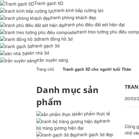
Tranh gạch 5D
tranh kính bếp cường lực
tranh phòng khách đẹp
tranh phù điêu đất sét hiện đại
tranh treo tường phù điêu comp
tranh đồng hồ 3d
tranh gạch 3d
sàn nhà 3d
trần xuyên sáng
Trang chủ
Tranh gạch 3D cho người tuổi Thân
TRAN
Danh mục sản
20/03/
phẩm
sản phẩm thực tế
tranh
Cũng g
bộ tráng gương hiện đại
nhỏ vào
tranh gạch 3d đẹp