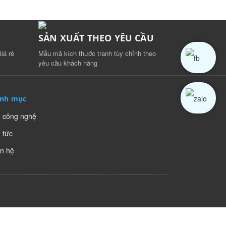
SẢN XUẤT THEO YÊU CẦU
iá rẻ
Mẫu mã kích thước tranh tùy chỉnh theo
yêu cầu khách hàng
nh mục
n công nghệ
 tức
ên hệ