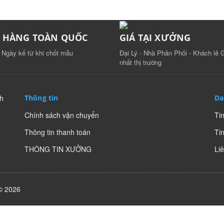
O HÀNG TOÀN QUỐC
GIÁ TẠI XƯỞNG
4 Ngày kể từ khi chốt mẫu
Đại Lý - Nhà Phân Phối - Khách lẻ G
nhất thị trường
nh
Thông tin
Da
Chính sách vận chuyển
Ti
Thông tin thanh toán
Tin
THÔNG TIN XƯỞNG
Li
 © 2026