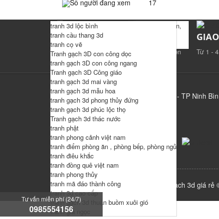
Số người đang xem
17
Tranh 3d cửu ngư quần hội , tranh 3d hoa sen,
tranh gạch 3d cá chép
tranh phòng khách
tranh Bác Hồ
họa tiết nổi 3d
tranh 3d lộc bình
tranh 3d cá chép
tranh gạch 3d phòng khách
Tranh Bản Đồ Thế Giới
tranh hiện đại - tranh dài
tranh cầu thang 3d
CHẤT LƯỢNG CAO
GIA
tranh treo tường đồng quê
tranh gạch 3d phòng thờ
Tranh Chữ Thư Pháp
tranh treo tường phù điêu bộ 3
tranh cọ vẽ
Máy móc công nghệ cao ,đội ngũ nhân viên
Từ 1 - 
tranh kim tiền , cây mai vàng
Tranh gạch 3D con công dọc
chuyên nghiệp
Tranh phòng thờ
tranh gạch 3D con công ngang
Tranh tứ quý
Tranh gạch 3D Công giáo
Tranh Vạn Lý Trường Thành
tranh gạch 3d mai vàng
tranh gạch 3d mẫu hoa
Địa chỉ:
Khu công nghiệp Ninh Phong - TP Ninh Bì
tranh gạch 3d phong thủy đứng
tranh gạch 3d phúc lộc thọ
Điện thoại:
0985554156
Tranh gạch 3d thác nước
Email:
decorhoanggia@gmail.com
tranh phật
tranh phong cảnh việt nam
tranh điểm phòng ăn , phòng bếp, phòng ngủ
tranh điêu khắc
tranh đồng quê việt nam
tranh phong thủy
tranh mã đáo thành công
Bản quyền thuộc về xưởng in tranh gạch 3d giá rẻ
tranh 3d cao cấp
Tư vấn miễn phí (24/7)
tranh gạch 3d thuận buồm xuôi gió
0985554156
tranh giả ngọc