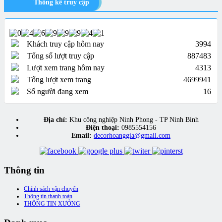
Thống kê truy cập
Khách truy cập hôm nay
3994
Tổng số lượt truy cập
887483
Lượt xem trang hôm nay
4313
Tổng lượt xem trang
4699941
Số người đang xem
16
Địa chỉ:
Khu công nghiệp Ninh Phong - TP Ninh Bình
Điện thoại:
0985554156
Email:
decorhoanggia@gmail.com
Thông tin
Chính sách vận chuyển
Thông tin thanh toán
THÔNG TIN XƯỞNG