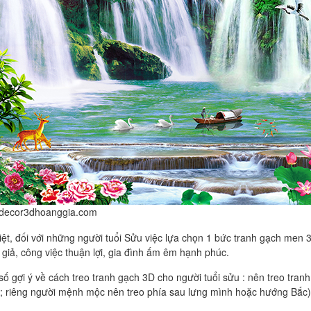
//decor3dhoanggia.com
iệt, đối với những người tuổi Sửu việc lựa chọn 1 bức tranh gạch men
 giả, công việc thuận lợi, gia đình ấm êm hạnh phúc.
ố gợi ý về cách treo tranh gạch 3D cho người tuổi sửu : nên treo tr
; riêng người mệnh mộc nên treo phía sau lưng mình hoặc hướng Bắc)