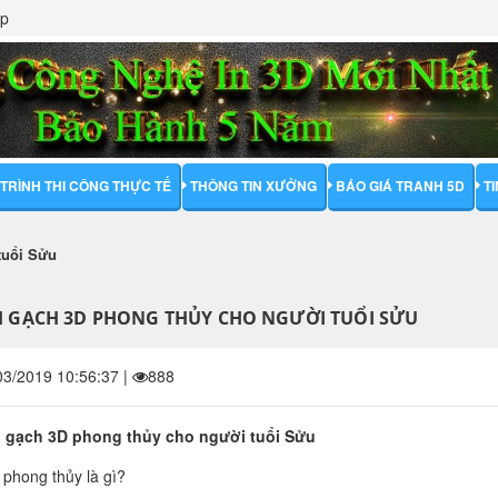
ập
TRÌNH THI CÔNG THỰC TẾ
THÔNG TIN XƯỞNG
BÁO GIÁ TRANH 5D
T
tuổi Sửu
 GẠCH 3D PHONG THỦY CHO NGƯỜI TUỔI SỬU
03/2019 10:56:37
|
888
 gạch 3D phong thủy cho người tuổi Sửu
 phong thủy là gì?