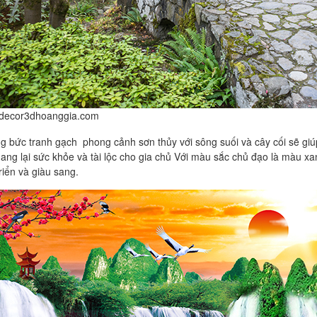
//decor3dhoanggia.com
g bức
tranh gạch phong cảnh sơn thủy
với sông suối và cây cối sẽ giú
mang lại sức khỏe và tài lộc cho gia chủ Với màu sắc chủ đạo là màu x
riển và giàu sang.