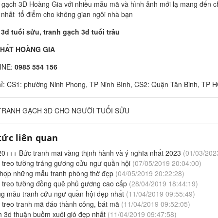
 gạch 3D Hoàng Gia với nhiều mẫu mã và hình ảnh mới lạ mang đến 
 nhất tổ điểm cho không gian ngôi nhà bạn
 3d tuổi sửu, tranh gạch 3d tuổi trâu
THẤT HOÀNG GIA
INE:
0985 554 156
hỉ: CS1: phường Ninh Phong, TP Ninh Bình, CS2: Quận Tân Binh, TP 
TRANH GẠCH 3D CHO NGƯỜI TUỔI SỬU
tức liên quan
20+++ Bức tranh mai vàng thịnh hành và ý nghĩa nhất 2023
(01/03/2023
 treo tường tráng gương cửu ngư quần hội
(07/05/2019 20:04:00)
 hợp những mẫu tranh phòng thờ đẹp
(04/05/2019 20:22:28)
h treo tường đồng quê phủ gương cao cấp
(28/04/2019 18:44:19)
g mẫu tranh cửu ngư quần hội đẹp nhất
(11/04/2019 09:55:49)
 treo tranh mã đáo thành công, bát mã
(11/04/2019 09:52:05)
h 3d thuận buồm xuôi gió đẹp nhất
(11/04/2019 09:47:58)