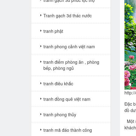
tranh gạch 3d phúc lộc thọ
Tranh gạch 3d thác nước
tranh phật
tranh phong cảnh việt nam
tranh điểm phòng ăn , phòng
bếp, phòng ngủ
tranh điêu khắc
http:
tranh đồng quê việt nam
Đặc b
đồ dư
tranh phong thủy
Một s
khách
tranh mã đáo thành công