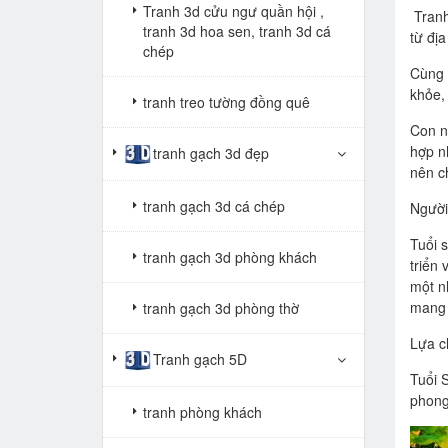
Tranh 3d cửu ngư quần hội ,
Tranh
tranh 3d hoa sen, tranh 3d cá
từ đị
chép
Cùng 
khỏe,
tranh treo tường đồng quê
Con n
hợp n
tranh gạch 3d đẹp
nên c
tranh gạch 3d cá chép
Người
Tuổi 
tranh gạch 3d phòng khách
triển
một n
mang 
tranh gạch 3d phòng thờ
Lựa c
Tranh gạch 5D
Tuổi 
phong
tranh phòng khách