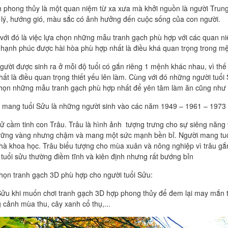
 phong thủy là một quan niệm từ xa xưa mà khởi nguồn là người Trung
a lý, hướng gió, màu sắc có ảnh hưởng đến cuộc sống của con người.
với đó là việc lựa chọn những mẫu tranh gạch phù hợp với các quan niệ
 hạnh phúc được hài hòa phù hợp nhất là điều khá quan trọng trong m
gười được sinh ra ở mỗi độ tuổi có gắn riêng 1 mệnh khác nhau, vì thế
hất là điều quan trọng thiết yếu lên làm. Cùng với đó những người tuổi
họn những mẫu tranh gạch phù hợp nhất để yên tâm làm ăn cũng như 
 mang tuổi Sửu là những người sinh vào các năm 1949 – 1961 – 1973
sử cầm tinh con Trâu. Trâu là hình ảnh tượng trưng cho sự siêng năng 
 vững vàng nhưng chậm và mang một sức mạnh bền bỉ. Người mang tuổi 
hà khoa học. Trâu biểu tượng cho mùa xuân và nông nghiệp vì trâu gắn 
tuổi sửu thường điềm tĩnh và kiên định nhưng rất bướng bỉn
họn tranh gạch 3D phù hợp cho người tuổi Sửu:
Sửu khi muốn chơi
tranh gạch 3D
hợp phong thủy để đem lại may mắn t
 cảnh mùa thu, cây xanh cổ thụ,...