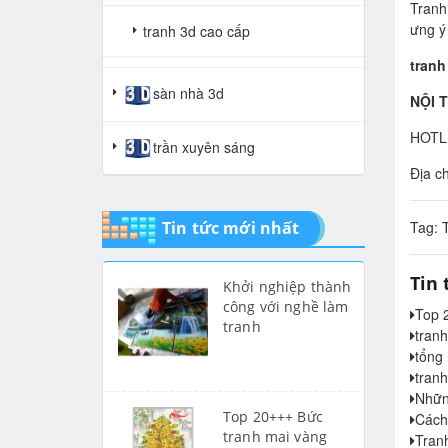
Tranh
ưng ý
tranh 3d cao cấp
tranh
tranh gạch 3d thuận buồm xuôi
sàn nhà 3d
NỘI 
gió
HOTL
trần xuyên sáng
tranh giả ngọc
Địa c
Tin tức mới nhất
Tag:
Tin 
Khởi nghiệp thành
công với nghề làm
Top 
tranh
tranh
tổng
tran
Nhữn
Top 20+++ Bức
Cách
tranh mai vàng
Tran