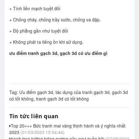
+ Tính liền mạch tuyệt đối
+ Chống cháy, chống trầy xước, chống va đập.
+ Độ phẳng gần như tuyệt đối
+ Không phát ra tiếng ồn khi sử dụng.
ưu điểm tranh gạch 3d, gạch 3d có ưu điểm gì
Tag:
Ưu điểm gạch 3d
,
tác dụng của tranh gạch 3d
,
gạch 3d
có tốt không
,
tranh gạch 3d có tốt không
Tin tức liên quan
Top 20+++ Bức tranh mai vàng thịnh hành và ý nghĩa nhất
2023
(01/03/2023 15:54:44)
tranh treo tường tráng gương cửu ngư quần hội
(07/05/2019