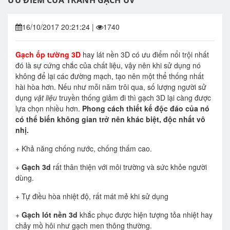
ƯU ĐIỂM CỦA TRANH GẠCH UV
16/10/2017 20:21:24
|
1740
Gạch ốp tường 3D
hay lát nền 3D có ưu điểm nổi trội nhất
đó là sự cứng chắc của chất liệu, vậy nên khi sử dụng nó
không để lại các đường mạch, tạo nên một thể thống nhất
hài hòa hơn. Nếu như mỗi năm trôi qua, số lượng người sử
dụng
vật liệu
truyền thống giảm đi thì gạch 3D lại càng được
lựa chọn nhiều hơn.
Phong cách thiết kế độc đáo của nó
có thể biến không gian trở nên khác biệt, độc nhất vô
nhị.
+ Khả năng chống nước, chống thấm cao.
+
Gạch 3d
rất thân thiện với môi trường và sức khỏe người
dùng.
+ Tự điều hòa nhiệt độ, rất mát mẻ khi sử dụng
+
Gạch lót nền 3d
khắc phục được hiện tượng tỏa nhiệt hay
chảy mồ hôi như gạch men thông thường.